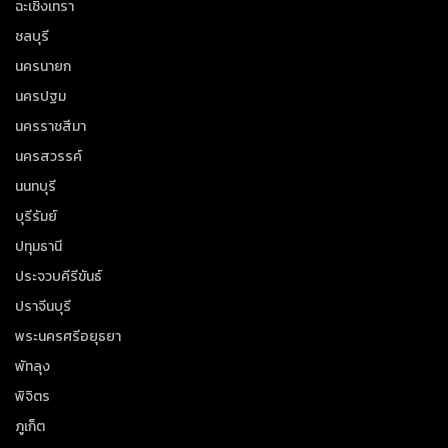
ฉะเชิงเทรา
ชลบุรี
นครนายก
นครปฐม
นครราชสีมา
นครสวรรค์
นนทบุรี
บุรีรัมย์
ปทุมธานี
ประจวบคีรีขันธ์
ปราจีนบุรี
พระนครศรีอยุธยา
พัทลุง
พิจิตร
ภูเก็ต