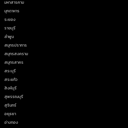
มหาสารคาม
มุกดาหาร
ระยอง
ราชบุรี
ลำพูน
สมุทรปราการ
สมุทรสงคราม
สมุทรสาคร
สระบุรี
สระแก้ว
สิงห์บุรี
สุพรรณบุรี
สุรินทร์
อยุธยา
อ่างทอง