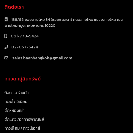
ติดต่อเรา
138/88 ซอยสายไหม 34 (ซอยชลลดา) ถนนสายไหม แขวงสายไหม เขต
สายไหมกรุงเทพมหานคร 10220
091-778-5424
02-057-5424
sales.baanbangkok@gmail.com
หมวดหมู่สินทรัพย์
กิจการ/ร้านค้า
คอนโดมิเนี่ยม
ตึก+ห้องเช่า
ตึกแถว /อาคารพาณิชย์
ทาวน์โฮม / ทาวน์เฮาส์