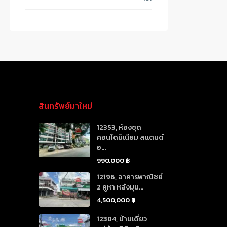
สินทรัพย์มาใหม่
12353, ห้องชุด
คอนโดมิเนียม สแตนด์
อ...
990,000 ฿
12196, อาคารพาณิชย์
2 คูหา หลังมุม...
4,500,000 ฿
12384, บ้านเดี่ยว