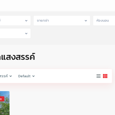
์
ขาย/เช่า
ห้องนอน
ัดแสงสรรค์
สรรค์
Default
าย