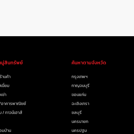
ู่สินทรัพย์
ค้นหาตามจังหวัด
ร้านค้า
กรุงเทพฯ
เนี่ยม
กาญจนบุรี
เช่า
ขอนแก่น
 /อาคารพาณิชย์
ฉะเชิงเทรา
ม / ทาวน์เฮาส์
ชลบุรี
นครนายก
้อมบ้าน
นครปฐม