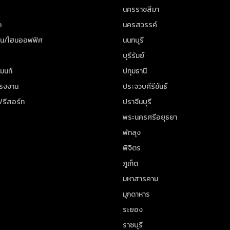
นครราชสีมา
ด
นครสวรรค์
าน/โฮมออฟฟิศ
นนทบุรี
บุรีรัมย์
มนท์
ปทุมธานี
โรงงาน
ประจวบคีรีขันธ์
/รีสอร์ท
ปราจีนบุรี
พระนครศรีอยุธยา
พัทลุง
พิจิตร
ภูเก็ต
มหาสารคาม
มุกดาหาร
ระยอง
ราชบุรี