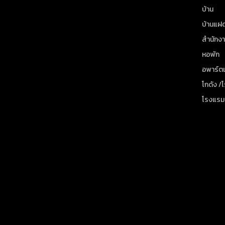
บ้าน
บ้านแฝ
สำนักง
หอพัก
อพาร์ตเ
โกดัง /
โรงแรม