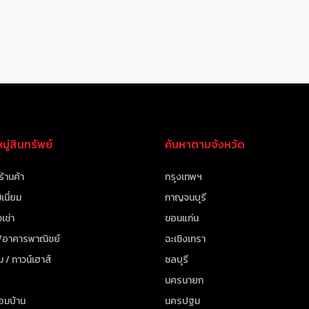
ู่สินทรัพย์
ค้นหาตามจังหวัด
ร้านค้า
กรุงเทพฯ
เนี่ยม
กาญจนบุรี
เช่า
ขอนแก่น
 /อาคารพาณิชย์
ฉะเชิงเทรา
ม / ทาวน์เฮาส์
ชลบุรี
นครนายก
้อมบ้าน
นครปฐม