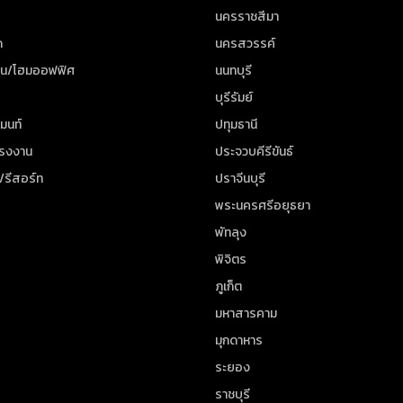
นครราชสีมา
ด
นครสวรรค์
าน/โฮมออฟฟิศ
นนทบุรี
บุรีรัมย์
มนท์
ปทุมธานี
โรงงาน
ประจวบคีรีขันธ์
/รีสอร์ท
ปราจีนบุรี
พระนครศรีอยุธยา
พัทลุง
พิจิตร
ภูเก็ต
มหาสารคาม
มุกดาหาร
ระยอง
ราชบุรี