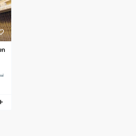
แยก
าพ่