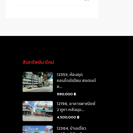
สินทรัพย์มาใหม่
12353, ห้องชุด
คอนโดมิเนียม สแตนด์
อ...
990,000 ฿
12196, อาคารพาณิชย์
2 คูหา หลังมุม...
4,500,000 ฿
12384, บ้านเดี่ยว