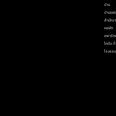
บ้าน
บ้านแฝ
สำนักง
หอพัก
อพาร์ตเ
โกดัง /
โรงแรม