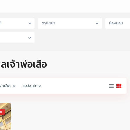
์
ขาย/เช่า
ห้องนอน
ลเจ้าพ่อเสือ
พ่อเสือ
Default
าย