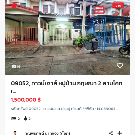
ขาย
14
09052, ทาวน์เฮาส์ หมู่บ้าน กฤษณา 2 สามโคก
เ...
1,500,000 ฿
รหัสทรัพย์ 09052 : ทาวน์เฮาส์ น่าอยู่ ทำเลดี **พิกัด : 14.039063 ...
2
2
คุณพรศักดิ์ นาคแจ้ง (ต๊อก)