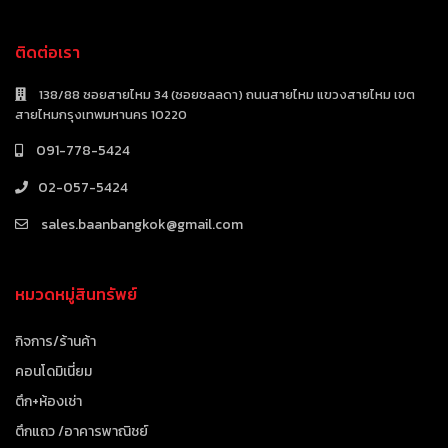
ติดต่อเรา
138/88 ซอยสายไหม 34 (ซอยชลลดา) ถนนสายไหม แขวงสายไหม เขต
สายไหมกรุงเทพมหานคร 10220
091-778-5424
02-057-5424
sales.baanbangkok@gmail.com
หมวดหมู่สินทรัพย์
กิจการ/ร้านค้า
คอนโดมิเนี่ยม
ตึก+ห้องเช่า
ตึกแถว /อาคารพาณิชย์