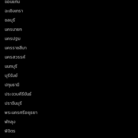
ขอนแก่น
ฉะเชิงเทรา
ชลบุรี
นครนายก
นครปฐม
นครราชสีมา
นครสวรรค์
นนทบุรี
บุรีรัมย์
ปทุมธานี
ประจวบคีรีขันธ์
ปราจีนบุรี
พระนครศรีอยุธยา
พัทลุง
พิจิตร