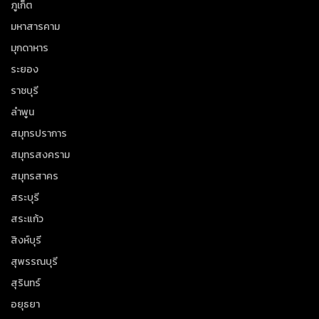
ภูเก็ต
มหาสารคาม
มุกดาหาร
ระยอง
ราชบุรี
ลำพูน
สมุทรปราการ
สมุทรสงคราม
สมุทรสาคร
สระบุรี
สระแก้ว
สิงห์บุรี
สุพรรณบุรี
สุรินทร์
อยุธยา