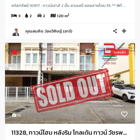
รหัสทรัพย์ 10917 : ทาวน์เฮาส์ 2 ชั้น ลานมณี ซอยสายไหม 55 ** พิกั ...
2
3
2
2
120 m
คุณสมคิด ว่องวิศิษฏ์ (อาร์)
ขายแล้ว
14
11328, ทาวน์โฮม หลังริม โกลเด้น ทาวน์ วัชรพ...