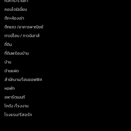
กิจการ/ร้านค้า
คอนโดมิเนี่ยม
ตึก+ห้องเช่า
ตึกแถว /อาคารพาณิชย์
ทาวน์โฮม / ทาวน์เฮาส์
ที่ดิน
ที่ดินพร้อมบ้าน
บ้าน
บ้านแฝด
สำนักงาน/โฮมออฟฟิศ
หอพัก
อพาร์ตเมนท์
โกดัง /โรงงาน
โรงแรม/รีสอร์ท