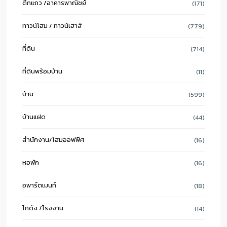
ตึกแถว /อาคารพาณิชย์
(171)
ทาวน์โฮม / ทาวน์เฮาส์
(779)
ที่ดิน
(714)
ที่ดินพร้อมบ้าน
(11)
บ้าน
(599)
บ้านแฝด
(44)
สำนักงาน/โฮมออฟฟิศ
(16)
หอพัก
(16)
อพาร์ตเมนท์
(18)
โกดัง /โรงงาน
(14)