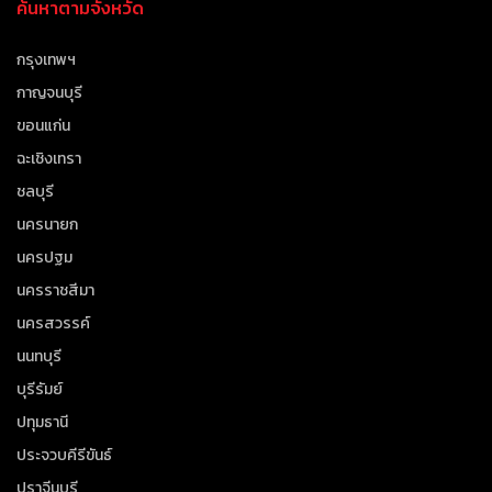
ค้นหาตามจังหวัด
กรุงเทพฯ
กาญจนบุรี
ขอนแก่น
ฉะเชิงเทรา
ชลบุรี
นครนายก
นครปฐม
นครราชสีมา
นครสวรรค์
นนทบุรี
บุรีรัมย์
ปทุมธานี
ประจวบคีรีขันธ์
ปราจีนบุรี