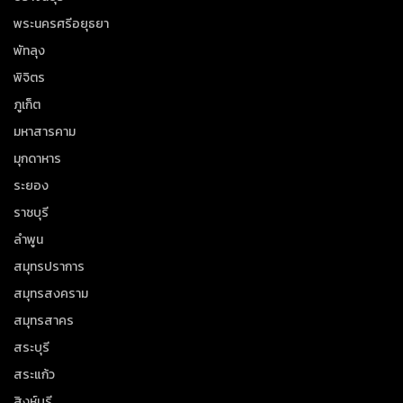
พระนครศรีอยุธยา
พัทลุง
พิจิตร
ภูเก็ต
มหาสารคาม
มุกดาหาร
ระยอง
ราชบุรี
ลำพูน
สมุทรปราการ
สมุทรสงคราม
สมุทรสาคร
สระบุรี
สระแก้ว
สิงห์บุรี