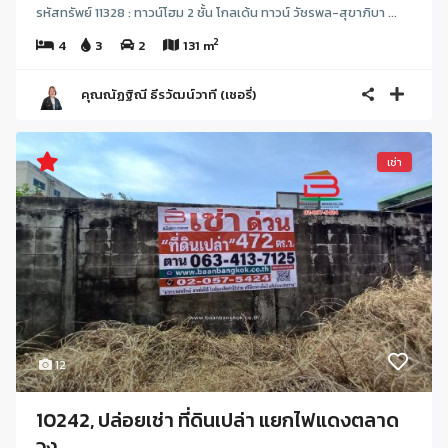
รหัสทรัพย์ 11328 : ทาวน์โฮม 2 ชั้น โกลเด้น ทาวน์ วัชรพล-สุขาภิบา ...
2
4
3
2
131 m
คุณณัฏฐิณี ธีรวัฒน์วาที (เชอรี่)
เช่า
12
10242, ปล่อยเช่า ที่ดินเปล่า แยกไฟแดงตลาด
วง...