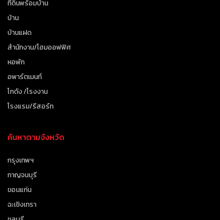
ที่ดินพร้อมบ้าน
บ้าน
บ้านแฝด
สำนักงาน/โฮมออฟฟิศ
หอพัก
อพาร์ตเมนท์
โกดัง /โรงงาน
โรงแรม/รีสอร์ท
ค้นหาตามจังหวัด
กรุงเทพฯ
กาญจนบุรี
ขอนแก่น
ฉะเชิงเทรา
ชลบุรี