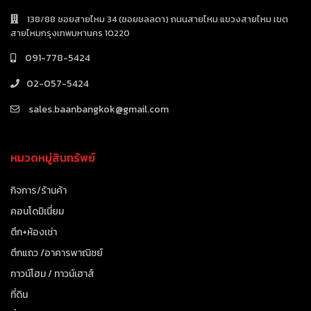
138/88 ซอยสายไหม 34 (ซอยชลลดา) ถนนสายไหม แขวงสายไหม เขต
สายไหมกรุงเทพมหานคร 10220
091-778-5424
02-057-5424
sales.baanbangkok@gmail.com
หมวดหมู่สินทรัพย์
กิจการ/ร้านค้า
คอนโดมิเนี่ยม
ตึก+ห้องเช่า
ตึกแถว /อาคารพาณิชย์
ทาวน์โฮม / ทาวน์เฮาส์
ที่ดิน