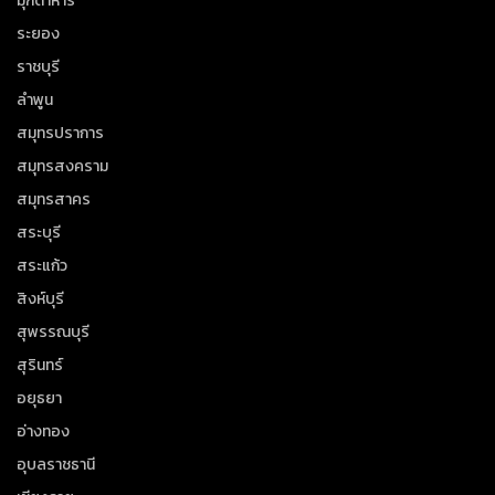
มุกดาหาร
ระยอง
ราชบุรี
ลำพูน
สมุทรปราการ
สมุทรสงคราม
สมุทรสาคร
สระบุรี
สระแก้ว
สิงห์บุรี
สุพรรณบุรี
สุรินทร์
อยุธยา
อ่างทอง
อุบลราชธานี