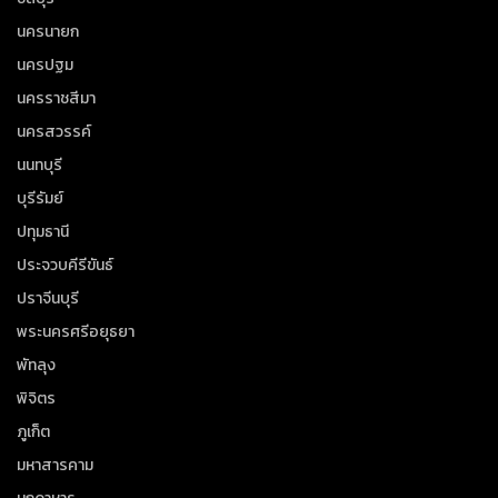
นครนายก
นครปฐม
นครราชสีมา
นครสวรรค์
นนทบุรี
บุรีรัมย์
ปทุมธานี
ประจวบคีรีขันธ์
ปราจีนบุรี
พระนครศรีอยุธยา
พัทลุง
พิจิตร
ภูเก็ต
มหาสารคาม