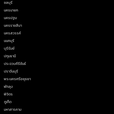
ชลบุรี
นครนายก
นครปฐม
นครราชสีมา
นครสวรรค์
นนทบุรี
บุรีรัมย์
ปทุมธานี
ประจวบคีรีขันธ์
ปราจีนบุรี
พระนครศรีอยุธยา
พัทลุง
พิจิตร
ภูเก็ต
มหาสารคาม