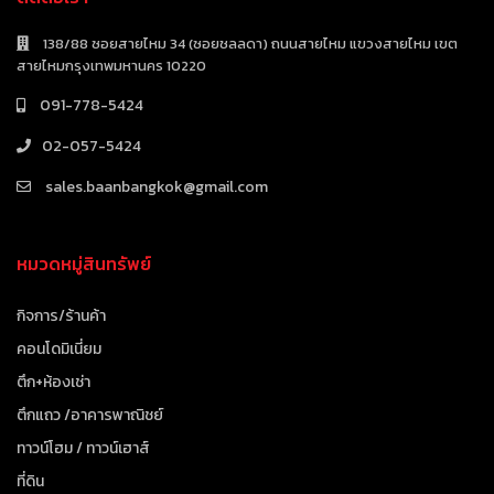
138/88 ซอยสายไหม 34 (ซอยชลลดา) ถนนสายไหม แขวงสายไหม เขต
สายไหมกรุงเทพมหานคร 10220
091-778-5424
02-057-5424
sales.baanbangkok@gmail.com
หมวดหมู่สินทรัพย์
กิจการ/ร้านค้า
คอนโดมิเนี่ยม
ตึก+ห้องเช่า
ตึกแถว /อาคารพาณิชย์
ทาวน์โฮม / ทาวน์เฮาส์
ที่ดิน