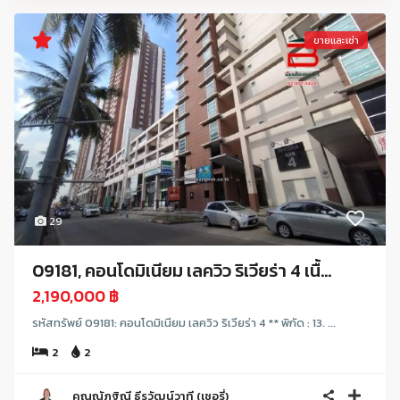
ขายและเช่า
29
09181, คอนโดมิเนียม เลควิว ริเวียร่า 4 เนื้...
2,190,000 ฿
รหัสทรัพย์ 09181: คอนโดมิเนียม เลควิว ริเวียร่า 4 ** พิกัด : 13. ...
2
2
คุณณัฏฐิณี ธีรวัฒน์วาที (เชอรี่)