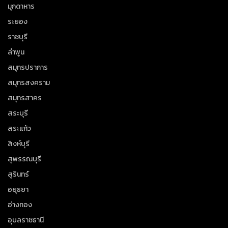
มุกดาหาร
ระยอง
ราชบุรี
ลำพูน
สมุทรปราการ
สมุทรสงคราม
สมุทรสาคร
สระบุรี
สระแก้ว
สิงห์บุรี
สุพรรณบุรี
สุรินทร์
อยุธยา
อ่างทอง
อุบลราชธานี