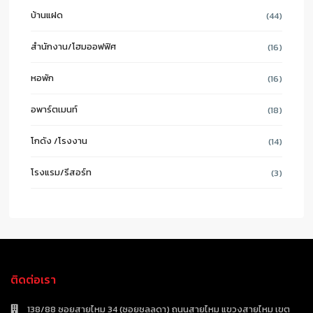
บ้านแฝด
(44)
สำนักงาน/โฮมออฟฟิศ
(16)
หอพัก
(16)
อพาร์ตเมนท์
(18)
โกดัง /โรงงาน
(14)
โรงแรม/รีสอร์ท
(3)
ติดต่อเรา
138/88 ซอยสายไหม 34 (ซอยชลลดา) ถนนสายไหม แขวงสายไหม เขต