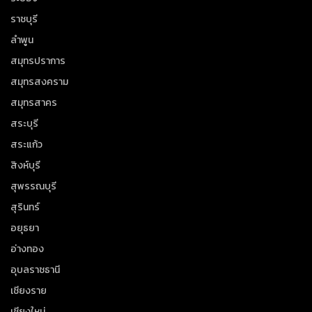
ราชบุรี
ลำพูน
สมุทรปราการ
สมุทรสงคราม
สมุทรสาคร
สระบุรี
สระแก้ว
สิงห์บุรี
สุพรรณบุรี
สุรินทร์
อยุธยา
อ่างทอง
อุบลราชธานี
เชียงราย
เชียงใหม่