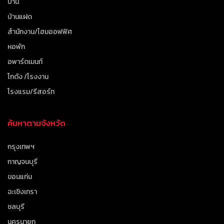
บ้าน
บ้านแฝด
สำนักงาน/โฮมออฟฟิศ
หอพัก
อพาร์ตเมนท์
โกดัง /โรงงาน
โรงแรม/รีสอร์ท
ค้นหาตามจังหวัด
กรุงเทพฯ
กาญจนบุรี
ขอนแก่น
ฉะเชิงเทรา
ชลบุรี
นครนายก