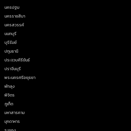
นครปฐม
นครราชสีมา
นครสวรรค์
นนทบุรี
บุรีรัมย์
ปทุมธานี
ประจวบคีรีขันธ์
ปราจีนบุรี
พระนครศรีอยุธยา
พัทลุง
พิจิตร
ภูเก็ต
มหาสารคาม
มุกดาหาร
ระยอง