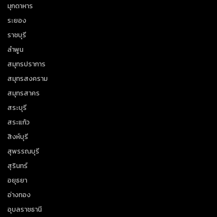
มุกดาหาร
ระยอง
ราชบุรี
ลำพูน
สมุทรปราการ
สมุทรสงคราม
สมุทรสาคร
สระบุรี
สระแก้ว
สิงห์บุรี
สุพรรณบุรี
สุรินทร์
อยุธยา
อ่างทอง
อุบลราชธานี