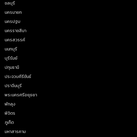
ชลบุรี
นครนายก
นครปฐม
นครราชสีมา
นครสวรรค์
นนทบุรี
บุรีรัมย์
ปทุมธานี
ประจวบคีรีขันธ์
ปราจีนบุรี
พระนครศรีอยุธยา
พัทลุง
พิจิตร
ภูเก็ต
มหาสารคาม