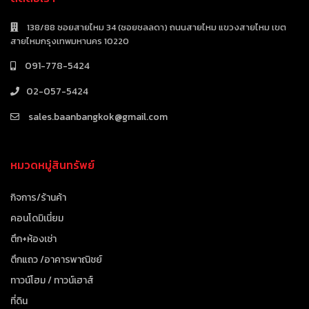
138/88 ซอยสายไหม 34 (ซอยชลลดา) ถนนสายไหม แขวงสายไหม เขต
สายไหมกรุงเทพมหานคร 10220
091-778-5424
02-057-5424
sales.baanbangkok@gmail.com
หมวดหมู่สินทรัพย์
กิจการ/ร้านค้า
คอนโดมิเนี่ยม
ตึก+ห้องเช่า
ตึกแถว /อาคารพาณิชย์
ทาวน์โฮม / ทาวน์เฮาส์
ที่ดิน