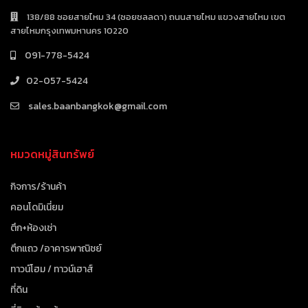
138/88 ซอยสายไหม 34 (ซอยชลลดา) ถนนสายไหม แขวงสายไหม เขต
สายไหมกรุงเทพมหานคร 10220
091-778-5424
02-057-5424
sales.baanbangkok@gmail.com
หมวดหมู่สินทรัพย์
กิจการ/ร้านค้า
คอนโดมิเนี่ยม
ตึก+ห้องเช่า
ตึกแถว /อาคารพาณิชย์
ทาวน์โฮม / ทาวน์เฮาส์
ที่ดิน