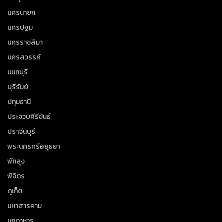
นครนายก
นครปฐม
นครราชสีมา
นครสวรรค์
นนทบุรี
บุรีรัมย์
ปทุมธานี
ประจวบคีรีขันธ์
ปราจีนบุรี
พระนครศรีอยุธยา
พัทลุง
พิจิตร
ภูเก็ต
มหาสารคาม
มุกดาหาร