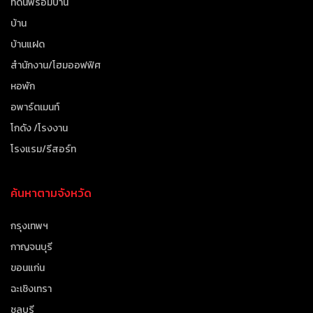
ที่ดินพร้อมบ้าน
บ้าน
บ้านแฝด
สำนักงาน/โฮมออฟฟิศ
หอพัก
อพาร์ตเมนท์
โกดัง /โรงงาน
โรงแรม/รีสอร์ท
ค้นหาตามจังหวัด
กรุงเทพฯ
กาญจนบุรี
ขอนแก่น
ฉะเชิงเทรา
ชลบุรี