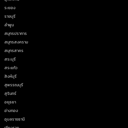
ระยอง
ราชบุรี
ลำพูน
สมุทรปราการ
สมุทรสงคราม
สมุทรสาคร
สระบุรี
สระแก้ว
สิงห์บุรี
สุพรรณบุรี
สุรินทร์
อยุธยา
อ่างทอง
อุบลราชธานี
เชียงราย