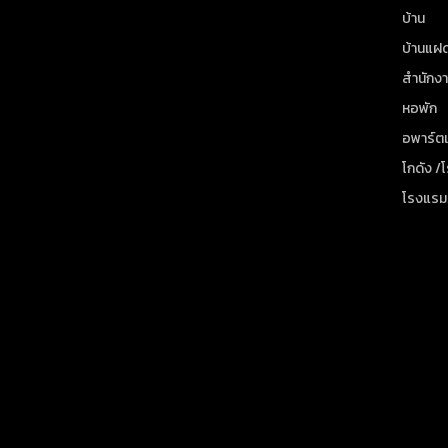
บ้าน
บ้านแฝ
สำนักง
หอพัก
อพาร์ตเ
โกดัง /
โรงแรม