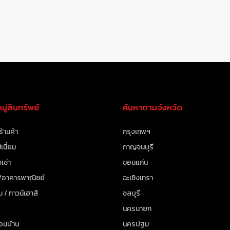
ู่สินทรัพย์
ค้นหาตามจังหวัด
ร้านค้า
กรุงเทพฯ
เนี่ยม
กาญจนบุรี
เช่า
ขอนแก่น
 /อาคารพาณิชย์
ฉะเชิงเทรา
ม / ทาวน์เฮาส์
ชลบุรี
นครนายก
้อมบ้าน
นครปฐม