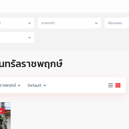
์
ขาย/เช่า
ห้องนอน
ซ็นทรัลราชพฤกษ์
ลราชพฤกษ์
Default
าย