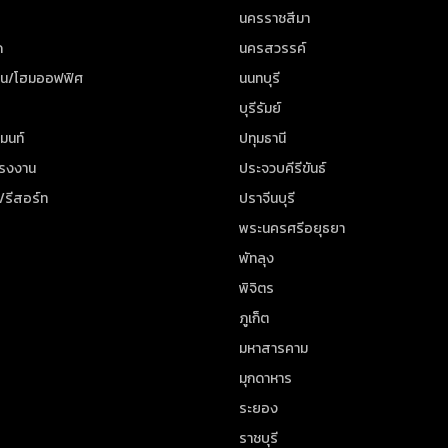
นครราชสีมา
ด
นครสวรรค์
าน/โฮมออฟฟิศ
นนทบุรี
บุรีรัมย์
มนท์
ปทุมธานี
โรงงาน
ประจวบคีรีขันธ์
/รีสอร์ท
ปราจีนบุรี
พระนครศรีอยุธยา
พัทลุง
พิจิตร
ภูเก็ต
มหาสารคาม
มุกดาหาร
ระยอง
ราชบุรี