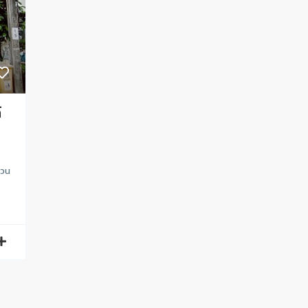
์
หวน