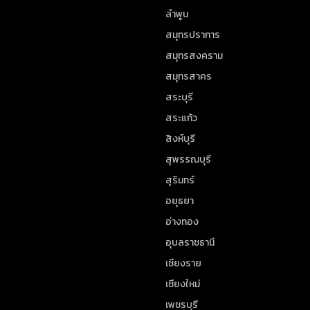
ลำพูน
สมุทรปราการ
สมุทรสงคราม
สมุทรสาคร
สระบุรี
สระแก้ว
สิงห์บุรี
สุพรรณบุรี
สุรินทร์
อยุธยา
อ่างทอง
อุบลราชธานี
เชียงราย
เชียงใหม่
เพชรบุรี