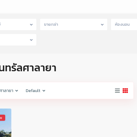
์
ขาย/เช่า
ห้องนอน
ซ็นทรัลศาลายา
ลศาลายา
Default
าย