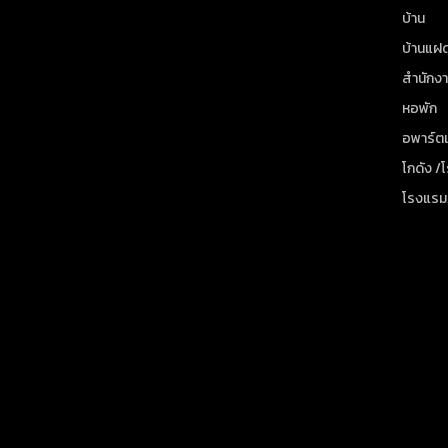
บ้าน
บ้านแฝ
สำนักง
หอพัก
อพาร์ตเ
โกดัง /
โรงแรม