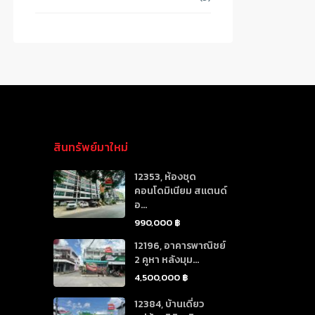
สินทรัพย์มาใหม่
12353, ห้องชุด
คอนโดมิเนียม สแตนด์
อ...
990,000 ฿
12196, อาคารพาณิชย์
2 คูหา หลังมุม...
4,500,000 ฿
12384, บ้านเดี่ยว