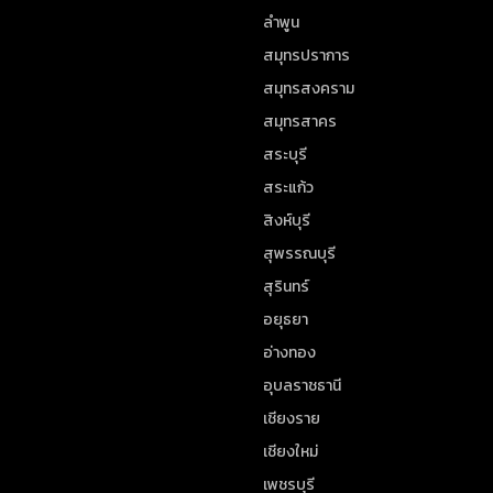
ลำพูน
สมุทรปราการ
สมุทรสงคราม
สมุทรสาคร
สระบุรี
สระแก้ว
สิงห์บุรี
สุพรรณบุรี
สุรินทร์
อยุธยา
อ่างทอง
อุบลราชธานี
เชียงราย
เชียงใหม่
เพชรบุรี