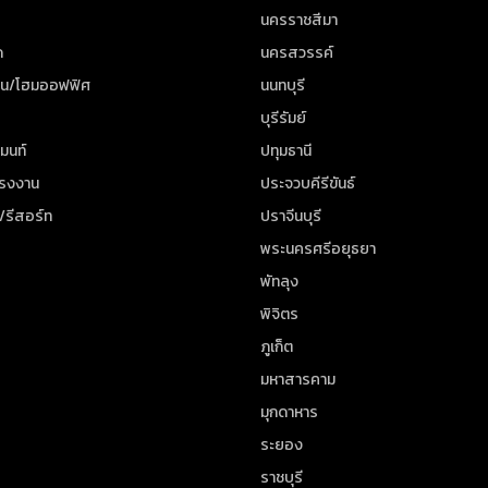
นครราชสีมา
ด
นครสวรรค์
าน/โฮมออฟฟิศ
นนทบุรี
บุรีรัมย์
มนท์
ปทุมธานี
โรงงาน
ประจวบคีรีขันธ์
/รีสอร์ท
ปราจีนบุรี
พระนครศรีอยุธยา
พัทลุง
พิจิตร
ภูเก็ต
มหาสารคาม
มุกดาหาร
ระยอง
ราชบุรี