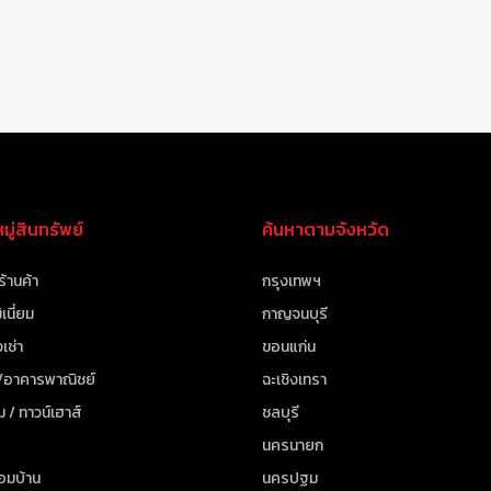
ู่สินทรัพย์
ค้นหาตามจังหวัด
ร้านค้า
กรุงเทพฯ
เนี่ยม
กาญจนบุรี
เช่า
ขอนแก่น
 /อาคารพาณิชย์
ฉะเชิงเทรา
ม / ทาวน์เฮาส์
ชลบุรี
นครนายก
้อมบ้าน
นครปฐม