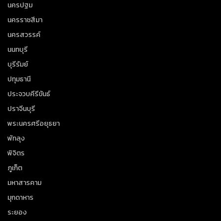
นครปฐม
นครราชสีมา
นครสวรรค์
นนทบุรี
บุรีรัมย์
ปทุมธานี
ประจวบคีรีขันธ์
ปราจีนบุรี
พระนครศรีอยุธยา
พัทลุง
พิจิตร
ภูเก็ต
มหาสารคาม
มุกดาหาร
ระยอง