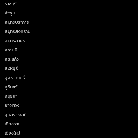
ราชบุรี
ลำพูน
สมุทรปราการ
สมุทรสงคราม
สมุทรสาคร
สระบุรี
สระแก้ว
สิงห์บุรี
สุพรรณบุรี
สุรินทร์
อยุธยา
อ่างทอง
อุบลราชธานี
เชียงราย
เชียงใหม่