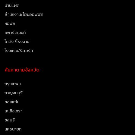
บ้านแฝด
สำนักงาน/โฮมออฟฟิศ
หอพัก
อพาร์ตเมนท์
โกดัง /โรงงาน
โรงแรม/รีสอร์ท
ค้นหาตามจังหวัด
กรุงเทพฯ
กาญจนบุรี
ขอนแก่น
ฉะเชิงเทรา
ชลบุรี
นครนายก