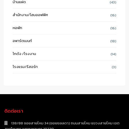
บ้านแฝด
(43)
สำนักงาน/โฮมออฟฟิศ
(16)
หอพัก
(16)
อพาร์ตเมนท์
(18)
โกดัง /โรงงาน
(14)
โรงแรม/รีสอร์ท
(3)
ติดต่อเรา
138/88 ซอยสายไหม 34 (ซอยชลลดา) ถนนสายไหม แขวงสายไหม เขต
สายไหมกรุงเทพมหานคร 10220