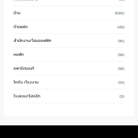
บ้าน
(595)
บ้านแฝด
(43)
สำนักงาน/โฮมออฟฟิศ
(16)
หอพัก
(16)
อพาร์ตเมนท์
(18)
โกดัง /โรงงาน
(13)
โรงแรม/รีสอร์ท
(3)