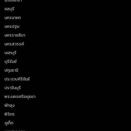
ฉะเชิงเทรา
ชลบุรี
นครนายก
นครปฐม
นครราชสีมา
นครสวรรค์
นนทบุรี
บุรีรัมย์
ปทุมธานี
ประจวบคีรีขันธ์
ปราจีนบุรี
พระนครศรีอยุธยา
พัทลุง
พิจิตร
ภูเก็ต