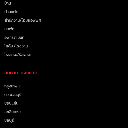
บ้าน
บ้านแฝด
สำนักงาน/โฮมออฟฟิศ
หอพัก
อพาร์ตเมนท์
โกดัง /โรงงาน
โรงแรม/รีสอร์ท
ค้นหาตามจังหวัด
กรุงเทพฯ
กาญจนบุรี
ขอนแก่น
ฉะเชิงเทรา
ชลบุรี