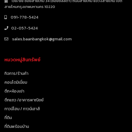
138/88 ซอยสายไหม 34 (ซอยชลลดา) ถนนสายไหม แขวงสายไหม เขต
สายไหมกรุงเทพมหานคร 10220
091-778-5424
02-057-5424
sales.baanbangkok@gmail.com
หมวดหมู่สินทรัพย์
กิจการ/ร้านค้า
คอนโดมิเนี่ยม
ตึก+ห้องเช่า
ตึกแถว /อาคารพาณิชย์
ทาวน์โฮม / ทาวน์เฮาส์
ที่ดิน
ที่ดินพร้อมบ้าน