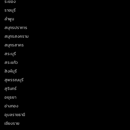
ระยอง
ราชบุรี
ลำพูน
สมุทรปราการ
สมุทรสงคราม
สมุทรสาคร
สระบุรี
สระแก้ว
สิงห์บุรี
สุพรรณบุรี
สุรินทร์
อยุธยา
อ่างทอง
อุบลราชธานี
เชียงราย