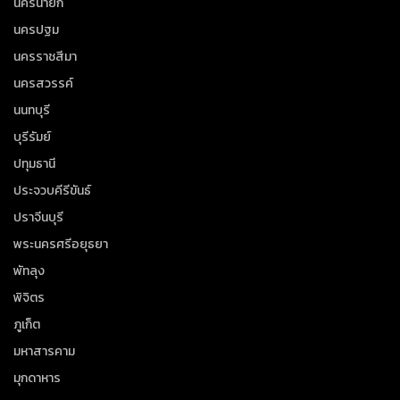
นครนายก
นครปฐม
นครราชสีมา
นครสวรรค์
นนทบุรี
บุรีรัมย์
ปทุมธานี
ประจวบคีรีขันธ์
ปราจีนบุรี
พระนครศรีอยุธยา
พัทลุง
พิจิตร
ภูเก็ต
มหาสารคาม
มุกดาหาร