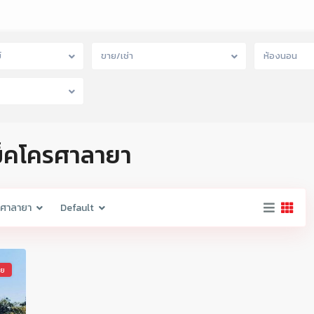
์
ขาย/เช่า
ห้องนอน
แม็คโครศาลายา
รศาลายา
Default
าย