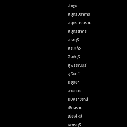
ลำพูน
สมุทรปราการ
สมุทรสงคราม
สมุทรสาคร
สระบุรี
สระแก้ว
สิงห์บุรี
สุพรรณบุรี
สุรินทร์
อยุธยา
อ่างทอง
อุบลราชธานี
เชียงราย
เชียงใหม่
เพชรบุรี