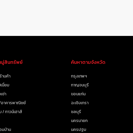
ู่สินทรัพย์
ค้นหาตามจังหวัด
ร้านค้า
กรุงเทพฯ
เนี่ยม
กาญจนบุรี
เช่า
ขอนแก่น
 /อาคารพาณิชย์
ฉะเชิงเทรา
ม / ทาวน์เฮาส์
ชลบุรี
นครนายก
้อมบ้าน
นครปฐม