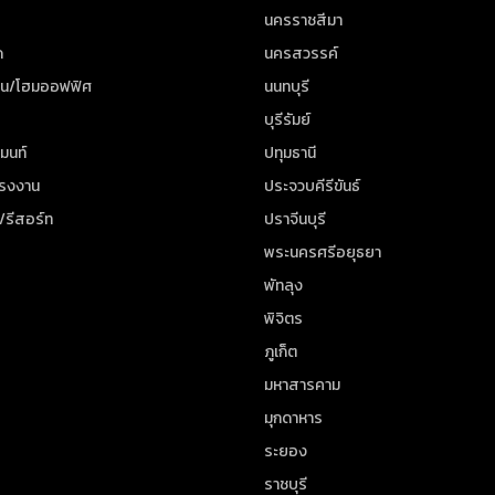
นครราชสีมา
ด
นครสวรรค์
าน/โฮมออฟฟิศ
นนทบุรี
บุรีรัมย์
มนท์
ปทุมธานี
โรงงาน
ประจวบคีรีขันธ์
/รีสอร์ท
ปราจีนบุรี
พระนครศรีอยุธยา
พัทลุง
พิจิตร
ภูเก็ต
มหาสารคาม
มุกดาหาร
ระยอง
ราชบุรี