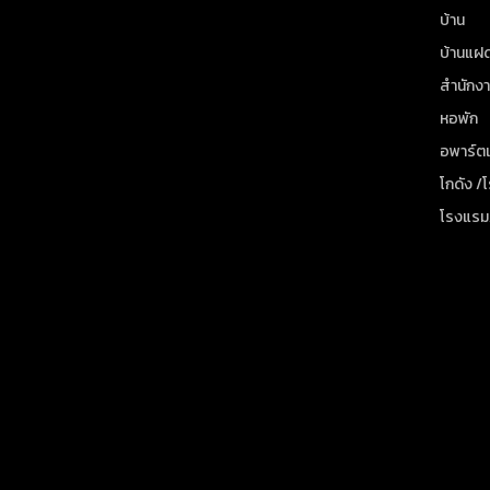
บ้าน
บ้านแฝ
สำนักง
หอพัก
อพาร์ตเ
โกดัง /
โรงแรม