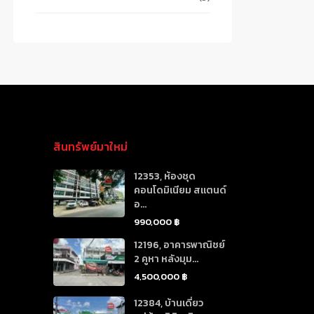
สินทรัพย์มาใหม่
12353, ห้องชุด
คอนโดมิเนียม สแตนด์
อ...
990,000 ฿
12196, อาคารพาณิชย์
2 คูหา หลังมุม...
4,500,000 ฿
12384, บ้านเดี่ยว