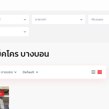
์
ขาย/เช่า
ห้องนอน
แม็คโคร บางบอน
ร บางบอน
Default
้ว