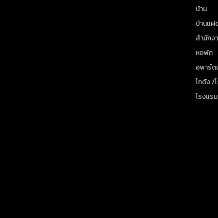
บ้าน
บ้านแฝ
สำนักง
หอพัก
อพาร์ตเ
โกดัง /
โรงแรม