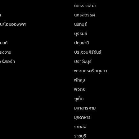
นครราชสีมา
ด
นครสวรรค์
าน/โฮมออฟฟิศ
นนทบุรี
บุรีรัมย์
มนท์
ปทุมธานี
โรงงาน
ประจวบคีรีขันธ์
/รีสอร์ท
ปราจีนบุรี
พระนครศรีอยุธยา
พัทลุง
พิจิตร
ภูเก็ต
มหาสารคาม
มุกดาหาร
ระยอง
ราชบุรี