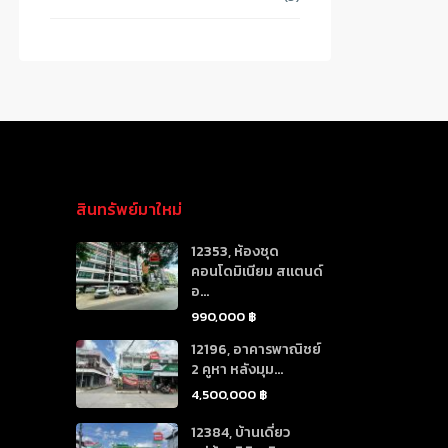
สินทรัพย์มาใหม่
12353, ห้องชุด
คอนโดมิเนียม สแตนด์
อ...
990,000 ฿
12196, อาคารพาณิชย์
2 คูหา หลังมุม...
4,500,000 ฿
12384, บ้านเดี่ยว