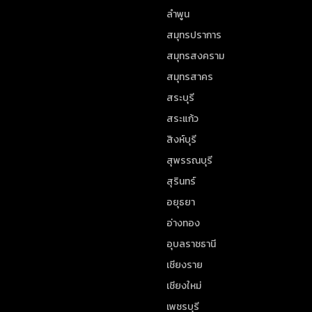
ลำพูน
สมุทรปราการ
สมุทรสงคราม
สมุทรสาคร
สระบุรี
สระแก้ว
สิงห์บุรี
สุพรรณบุรี
สุรินทร์
อยุธยา
อ่างทอง
อุบลราชธานี
เชียงราย
เชียงใหม่
เพชรบุรี