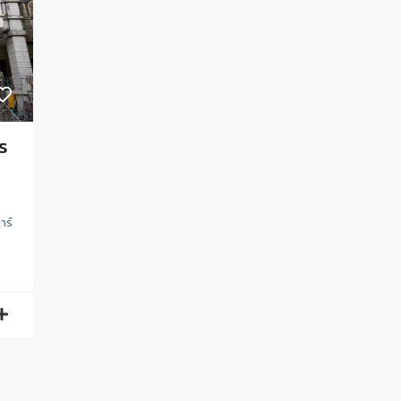
ร
าร์