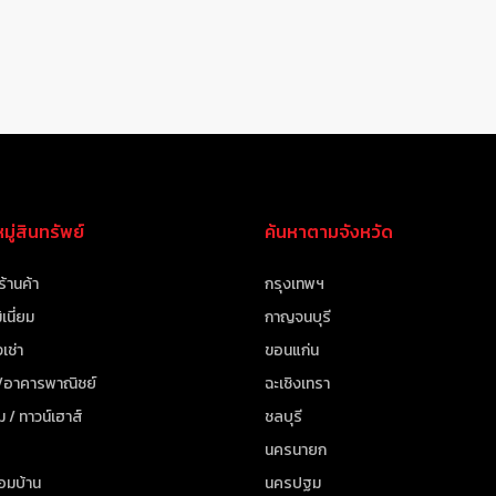
ู่สินทรัพย์
ค้นหาตามจังหวัด
ร้านค้า
กรุงเทพฯ
เนี่ยม
กาญจนบุรี
เช่า
ขอนแก่น
 /อาคารพาณิชย์
ฉะเชิงเทรา
ม / ทาวน์เฮาส์
ชลบุรี
นครนายก
้อมบ้าน
นครปฐม