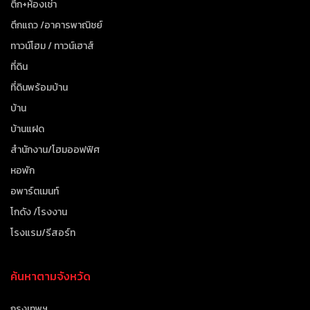
ตึก+ห้องเช่า
ตึกแถว /อาคารพาณิชย์
ทาวน์โฮม / ทาวน์เฮาส์
ที่ดิน
ที่ดินพร้อมบ้าน
บ้าน
บ้านแฝด
สำนักงาน/โฮมออฟฟิศ
หอพัก
อพาร์ตเมนท์
โกดัง /โรงงาน
โรงแรม/รีสอร์ท
ค้นหาตามจังหวัด
กรุงเทพฯ