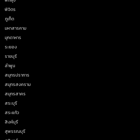
พัทลุง
พิจิตร
ภูเก็ต
มหาสารคาม
มุกดาหาร
ระยอง
ราชบุรี
ลำพูน
สมุทรปราการ
สมุทรสงคราม
สมุทรสาคร
สระบุรี
สระแก้ว
สิงห์บุรี
สุพรรณบุรี