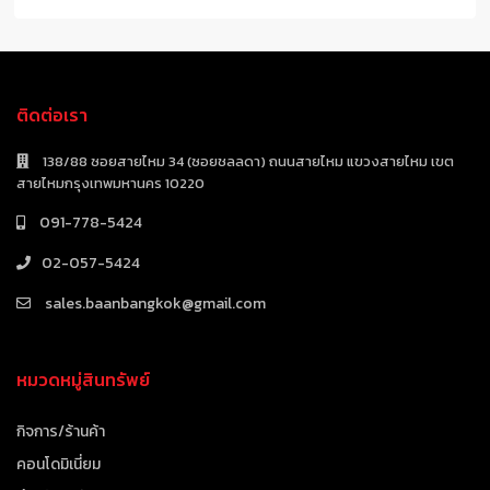
ติดต่อเรา
138/88 ซอยสายไหม 34 (ซอยชลลดา) ถนนสายไหม แขวงสายไหม เขต
สายไหมกรุงเทพมหานคร 10220
091-778-5424
02-057-5424
sales.baanbangkok@gmail.com
หมวดหมู่สินทรัพย์
กิจการ/ร้านค้า
คอนโดมิเนี่ยม