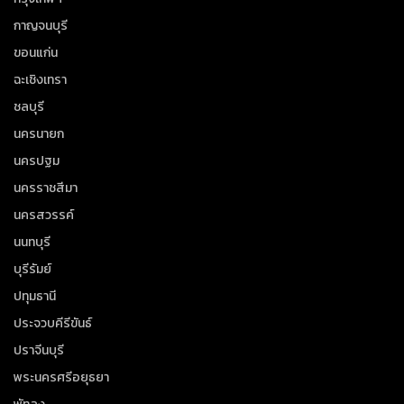
กาญจนบุรี
ขอนแก่น
ฉะเชิงเทรา
ชลบุรี
นครนายก
นครปฐม
นครราชสีมา
นครสวรรค์
นนทบุรี
บุรีรัมย์
ปทุมธานี
ประจวบคีรีขันธ์
ปราจีนบุรี
พระนครศรีอยุธยา