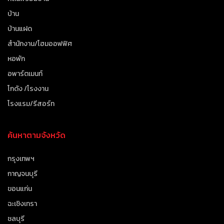
บ้าน
บ้านแฝด
สำนักงาน/โฮมออฟฟิศ
หอพัก
อพาร์ตเมนท์
โกดัง /โรงงาน
โรงแรม/รีสอร์ท
ค้นหาตามจังหวัด
กรุงเทพฯ
กาญจนบุรี
ขอนแก่น
ฉะเชิงเทรา
ชลบุรี