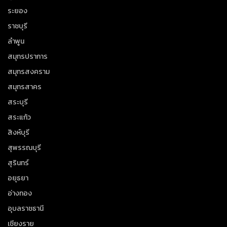
ระยอง
ราชบุรี
ลำพูน
สมุทรปราการ
สมุทรสงคราม
สมุทรสาคร
สระบุรี
สระแก้ว
สิงห์บุรี
สุพรรณบุรี
สุรินทร์
อยุธยา
อ่างทอง
อุบลราชธานี
เชียงราย