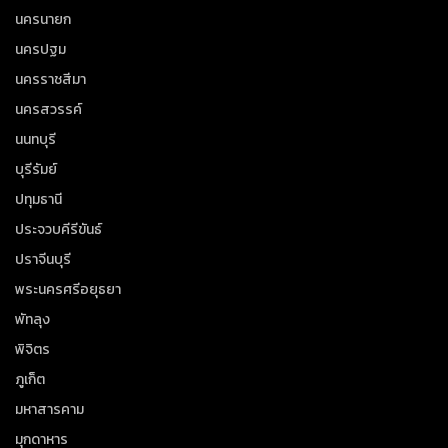
นครนายก
นครปฐม
นครราชสีมา
นครสวรรค์
นนทบุรี
บุรีรัมย์
ปทุมธานี
ประจวบคีรีขันธ์
ปราจีนบุรี
พระนครศรีอยุธยา
พัทลุง
พิจิตร
ภูเก็ต
มหาสารคาม
มุกดาหาร