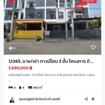
ขายและเช่า
13
12365, ขาย/เช่า ทาวน์โฮม 3 ชั้น โครงการ ดิ ...
3,690,000 ฿
รหัสทรัพย์ 12365 : ทาวน์โฮม โครงการ ดิ อินสปายร์ เทพารักษ์-วงแหว
...
2
4
4
185 m
คุณณัฏฐิณี ธีรวัฒน์วาที (เชอรี่)