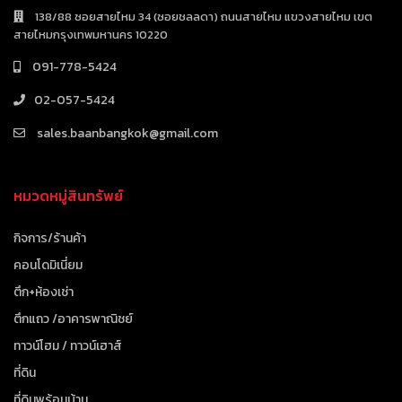
138/88 ซอยสายไหม 34 (ซอยชลลดา) ถนนสายไหม แขวงสายไหม เขต
สายไหมกรุงเทพมหานคร 10220
091-778-5424
02-057-5424
sales.baanbangkok@gmail.com
หมวดหมู่สินทรัพย์
กิจการ/ร้านค้า
คอนโดมิเนี่ยม
ตึก+ห้องเช่า
ตึกแถว /อาคารพาณิชย์
ทาวน์โฮม / ทาวน์เฮาส์
ที่ดิน
ที่ดินพร้อมบ้าน