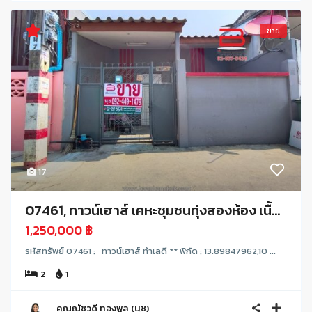
ขาย
17
07461, ทาวน์เฮาส์ เคหะชุมชนทุ่งสองห้อง เนื้...
1,250,000 ฿
รหัสทรัพย์ 07461 : ทาวน์เฮาส์ ทำเลดี ** พิกัด : 13.89847962,10 ...
2
1
คุณณัชวดี ทองพูล (นุช)