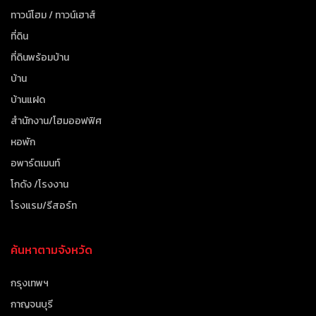
ทาวน์โฮม / ทาวน์เฮาส์
ที่ดิน
ที่ดินพร้อมบ้าน
บ้าน
บ้านแฝด
สำนักงาน/โฮมออฟฟิศ
หอพัก
อพาร์ตเมนท์
โกดัง /โรงงาน
โรงแรม/รีสอร์ท
ค้นหาตามจังหวัด
กรุงเทพฯ
กาญจนบุรี