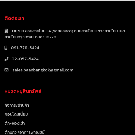
ติดต่อเรา
138/88 ซอยสายไหม 34 (ซอยชลลดา) ถนนสายไหม แขวงสายไหม เขต
สายไหมกรุงเทพมหานคร 10220
091-778-5424
02-057-5424
sales.baanbangkok@gmail.com
หมวดหมู่สินทรัพย์
กิจการ/ร้านค้า
คอนโดมิเนี่ยม
ตึก+ห้องเช่า
ตึกแถว /อาคารพาณิชย์