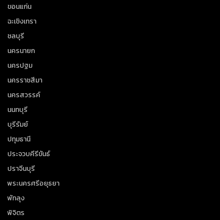
ขอนแก่น
ฉะเชิงเทรา
ชลบุรี
นครนายก
นครปฐม
นครราชสีมา
นครสวรรค์
นนทบุรี
บุรีรัมย์
ปทุมธานี
ประจวบคีรีขันธ์
ปราจีนบุรี
พระนครศรีอยุธยา
พัทลุง
พิจิตร