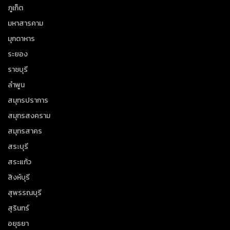
ภูเก็ต
มหาสารคาม
มุกดาหาร
ระยอง
ราชบุรี
ลำพูน
สมุทรปราการ
สมุทรสงคราม
สมุทรสาคร
สระบุรี
สระแก้ว
สิงห์บุรี
สุพรรณบุรี
สุรินทร์
อยุธยา