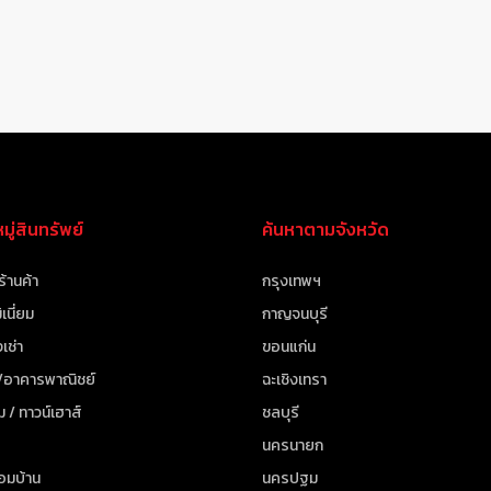
ู่สินทรัพย์
ค้นหาตามจังหวัด
ร้านค้า
กรุงเทพฯ
เนี่ยม
กาญจนบุรี
เช่า
ขอนแก่น
 /อาคารพาณิชย์
ฉะเชิงเทรา
ม / ทาวน์เฮาส์
ชลบุรี
นครนายก
้อมบ้าน
นครปฐม