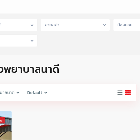
์
ขาย/เช่า
ห้องนอน
โรงพยาบาลนาดี
บาลนาดี
Default
าย