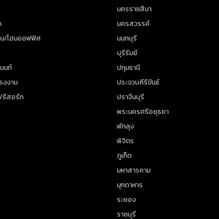
นครราชสีมา
ด
นครสวรรค์
าน/โฮมออฟฟิศ
นนทบุรี
บุรีรัมย์
มนท์
ปทุมธานี
โรงงาน
ประจวบคีรีขันธ์
/รีสอร์ท
ปราจีนบุรี
พระนครศรีอยุธยา
พัทลุง
พิจิตร
ภูเก็ต
มหาสารคาม
มุกดาหาร
ระยอง
ราชบุรี