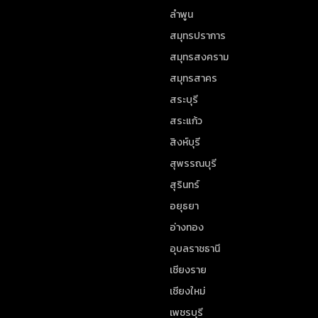
ลำพูน
สมุทรปราการ
สมุทรสงคราม
สมุทรสาคร
สระบุรี
สระแก้ว
สิงห์บุรี
สุพรรณบุรี
สุรินทร์
อยุธยา
อ่างทอง
อุบลราชธานี
เชียงราย
เชียงใหม่
เพชรบุรี