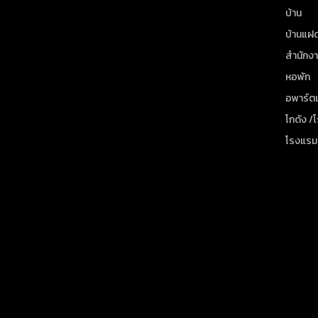
บ้าน
บ้านแฝ
สำนักง
หอพัก
อพาร์ตเ
โกดัง /
โรงแรม