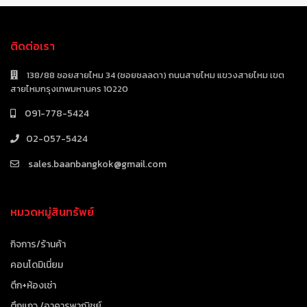
ติดต่อเรา
138/88 ซอยสายไหม 34 (ซอยชลลดา) ถนนสายไหม แขวงสายไหม เขต
สายไหมกรุงเทพมหานคร 10220
091-778-5424
02-057-5424
sales.baanbangkok@gmail.com
หมวดหมู่สินทรัพย์
กิจการ/ร้านค้า
คอนโดมิเนี่ยม
ตึก+ห้องเช่า
ตึกแถว /อาคารพาณิชย์