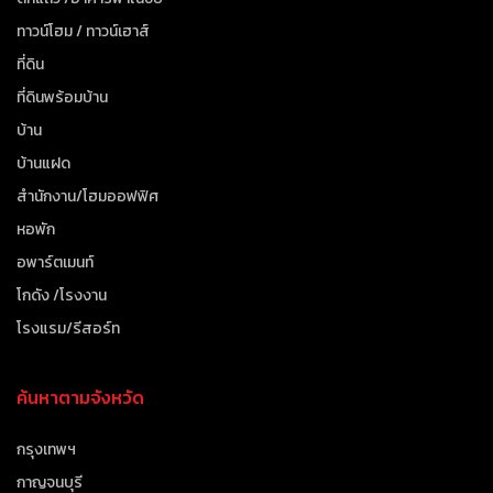
ทาวน์โฮม / ทาวน์เฮาส์
ที่ดิน
ที่ดินพร้อมบ้าน
บ้าน
บ้านแฝด
สำนักงาน/โฮมออฟฟิศ
หอพัก
อพาร์ตเมนท์
โกดัง /โรงงาน
โรงแรม/รีสอร์ท
ค้นหาตามจังหวัด
กรุงเทพฯ
กาญจนบุรี