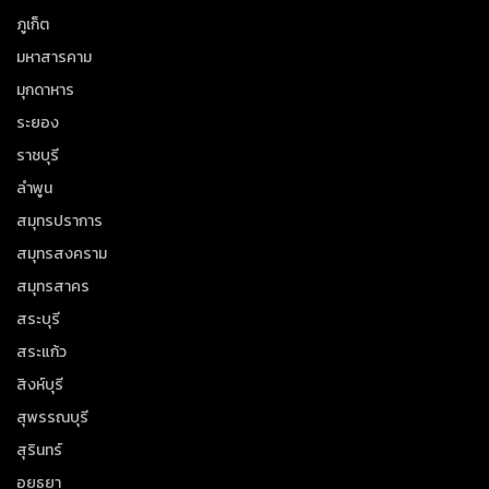
ภูเก็ต
มหาสารคาม
มุกดาหาร
ระยอง
ราชบุรี
ลำพูน
สมุทรปราการ
สมุทรสงคราม
สมุทรสาคร
สระบุรี
สระแก้ว
สิงห์บุรี
สุพรรณบุรี
สุรินทร์
อยุธยา