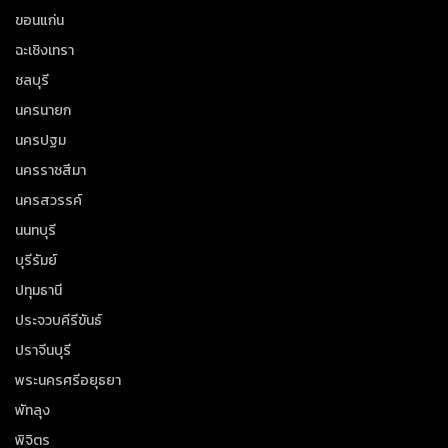
ขอนแก่น
ฉะเชิงเทรา
ชลบุรี
นครนายก
นครปฐม
นครราชสีมา
นครสวรรค์
นนทบุรี
บุรีรัมย์
ปทุมธานี
ประจวบคีรีขันธ์
ปราจีนบุรี
พระนครศรีอยุธยา
พัทลุง
พิจิตร