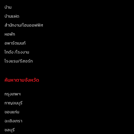
บ้าน
บ้านแฝด
สำนักงาน/โฮมออฟฟิศ
หอพัก
อพาร์ตเมนท์
โกดัง /โรงงาน
โรงแรม/รีสอร์ท
ค้นหาตามจังหวัด
กรุงเทพฯ
กาญจนบุรี
ขอนแก่น
ฉะเชิงเทรา
ชลบุรี