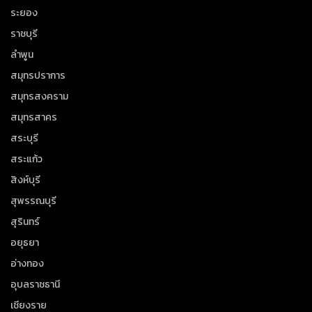
ระยอง
ราชบุรี
ลำพูน
สมุทรปราการ
สมุทรสงคราม
สมุทรสาคร
สระบุรี
สระแก้ว
สิงห์บุรี
สุพรรณบุรี
สุรินทร์
อยุธยา
อ่างทอง
อุบลราชธานี
เชียงราย