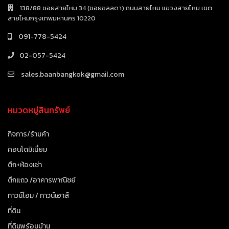
138/88 ซอยสายไหม 34 (ซอยชลลดา) ถนนสายไหม แขวงสายไหม เขต
สายไหมกรุงเทพมหานคร 10220
091-778-5424
02-057-5424
sales.baanbangkok@gmail.com
หมวดหมู่สินทรัพย์
กิจการ/ร้านค้า
คอนโดมิเนี่ยม
ตึก+ห้องเช่า
ตึกแถว /อาคารพาณิชย์
ทาวน์โฮม / ทาวน์เฮาส์
ที่ดิน
ที่ดินพร้อมบ้าน