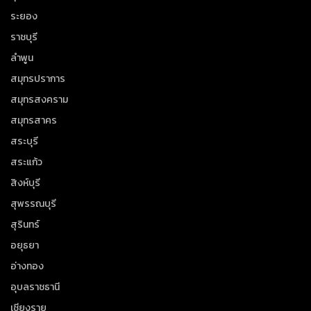
ระยอง
ราชบุรี
ลำพูน
สมุทรปราการ
สมุทรสงคราม
สมุทรสาคร
สระบุรี
สระแก้ว
สิงห์บุรี
สุพรรณบุรี
สุรินทร์
อยุธยา
อ่างทอง
อุบลราชธานี
เชียงราย