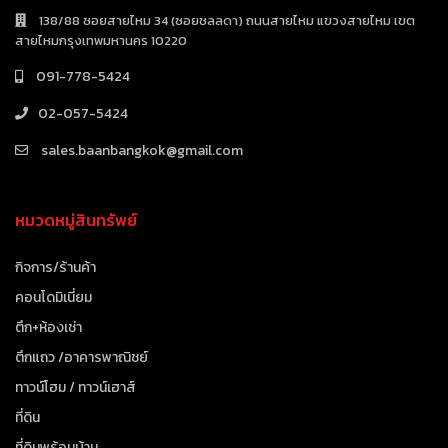
138/88 ซอยสายไหม 34 (ซอยชลลดา) ถนนสายไหม แขวงสายไหม เขต
สายไหมกรุงเทพมหานคร 10220
091-778-5424
02-057-5424
sales.baanbangkok@gmail.com
หมวดหมู่สินทรัพย์
กิจการ/ร้านค้า
คอนโดมิเนี่ยม
ตึก+ห้องเช่า
ตึกแถว /อาคารพาณิชย์
ทาวน์โฮม / ทาวน์เฮาส์
ที่ดิน
ที่ดินพร้อมบ้าน