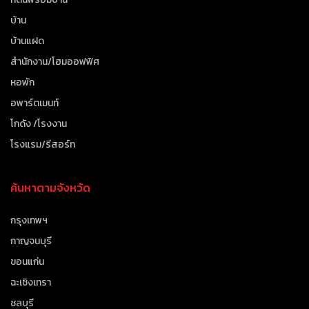
บ้าน
บ้านแฝด
สำนักงาน/โฮมออฟฟิศ
หอพัก
อพาร์ตเมนท์
โกดัง /โรงงาน
โรงแรม/รีสอร์ท
ค้นหาตามจังหวัด
กรุงเทพฯ
กาญจนบุรี
ขอนแก่น
ฉะเชิงเทรา
ชลบุรี