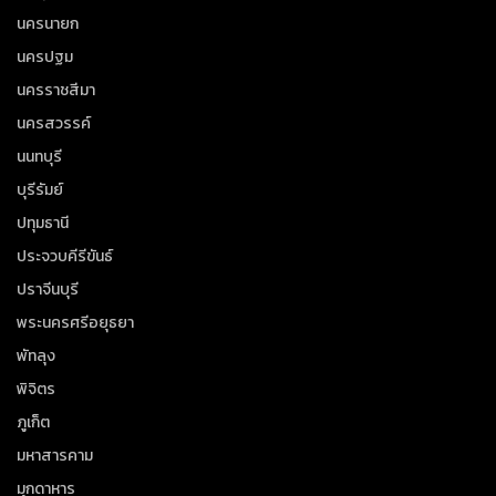
นครนายก
นครปฐม
นครราชสีมา
นครสวรรค์
นนทบุรี
บุรีรัมย์
ปทุมธานี
ประจวบคีรีขันธ์
ปราจีนบุรี
พระนครศรีอยุธยา
พัทลุง
พิจิตร
ภูเก็ต
มหาสารคาม
มุกดาหาร