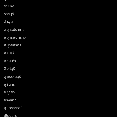
ระยอง
ราชบุรี
ลำพูน
สมุทรปราการ
สมุทรสงคราม
สมุทรสาคร
สระบุรี
สระแก้ว
สิงห์บุรี
สุพรรณบุรี
สุรินทร์
อยุธยา
อ่างทอง
อุบลราชธานี
เชียงราย