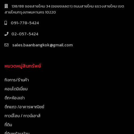
138/88 ซอยสายไหม 34 (ซอยชลลดา) ถนนสายไหม แขวงสายไหม เขต
สายไหมกรุงเทพมหานคร 10220
091-778-5424
02-057-5424
sales.baanbangkok@gmail.com
หมวดหมู่สินทรัพย์
กิจการ/ร้านค้า
คอนโดมิเนี่ยม
ตึก+ห้องเช่า
ตึกแถว /อาคารพาณิชย์
ทาวน์โฮม / ทาวน์เฮาส์
ที่ดิน
ที่ดินพร้อมบ้าน