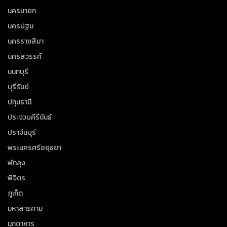
นครนายก
นครปฐม
นครราชสีมา
นครสวรรค์
นนทบุรี
บุรีรัมย์
ปทุมธานี
ประจวบคีรีขันธ์
ปราจีนบุรี
พระนครศรีอยุธยา
พัทลุง
พิจิตร
ภูเก็ต
มหาสารคาม
มุกดาหาร