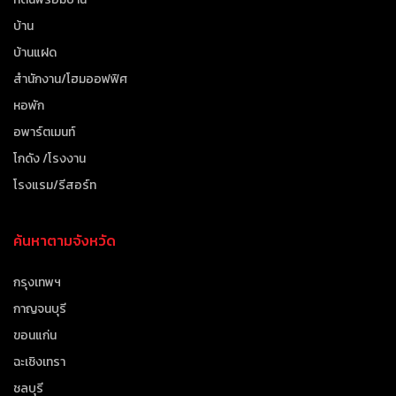
บ้าน
บ้านแฝด
สำนักงาน/โฮมออฟฟิศ
หอพัก
อพาร์ตเมนท์
โกดัง /โรงงาน
โรงแรม/รีสอร์ท
ค้นหาตามจังหวัด
กรุงเทพฯ
กาญจนบุรี
ขอนแก่น
ฉะเชิงเทรา
ชลบุรี