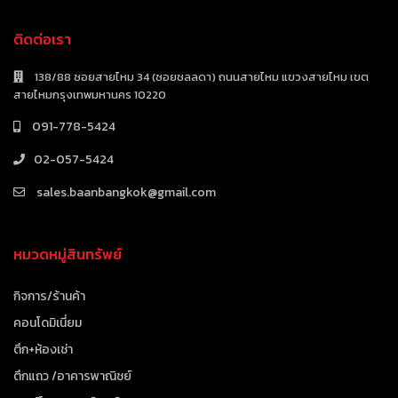
ติดต่อเรา
138/88 ซอยสายไหม 34 (ซอยชลลดา) ถนนสายไหม แขวงสายไหม เขต
สายไหมกรุงเทพมหานคร 10220
091-778-5424
02-057-5424
sales.baanbangkok@gmail.com
หมวดหมู่สินทรัพย์
กิจการ/ร้านค้า
คอนโดมิเนี่ยม
ตึก+ห้องเช่า
ตึกแถว /อาคารพาณิชย์