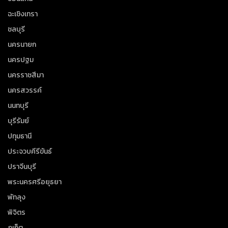
ฉะเชิงเทรา
ชลบุรี
นครนายก
นครปฐม
นครราชสีมา
นครสวรรค์
นนทบุรี
บุรีรัมย์
ปทุมธานี
ประจวบคีรีขันธ์
ปราจีนบุรี
พระนครศรีอยุธยา
พัทลุง
พิจิตร
ภูเก็ต