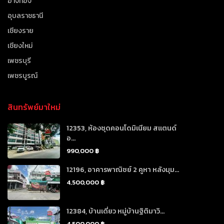
อ่างทอง
อุบลราชธานี
เชียงราย
เชียงใหม่
เพชรบุรี
เพชรบูรณ์
สินทรัพย์มาใหม่
12353, ห้องชุดคอนโดมิเนียม สแตนด์
อ...
990,000 ฿
12196, อาคารพาณิชย์ 2 คูหา หลังมุม...
4,500,000 ฿
12384, บ้านเดี่ยว หมู่บ้านฐิติมาวิ...
4,500,000 ฿