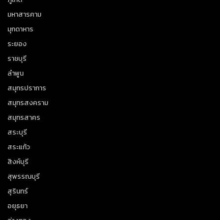
มหาสารคาม
มุกดาหาร
ระยอง
ราชบุรี
ลำพูน
สมุทรปราการ
สมุทรสงคราม
สมุทรสาคร
สระบุรี
สระแก้ว
สิงห์บุรี
สุพรรณบุรี
สุรินทร์
อยุธยา