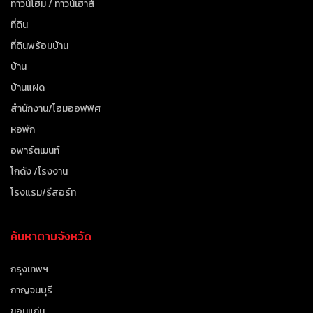
ทาวน์โฮม / ทาวน์เฮาส์
ที่ดิน
ที่ดินพร้อมบ้าน
บ้าน
บ้านแฝด
สำนักงาน/โฮมออฟฟิศ
หอพัก
อพาร์ตเมนท์
โกดัง /โรงงาน
โรงแรม/รีสอร์ท
ค้นหาตามจังหวัด
กรุงเทพฯ
กาญจนบุรี
ขอนแก่น