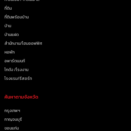
ที่ดิน
ที่ดินพร้อมบ้าน
บ้าน
บ้านแฝด
สำนักงาน/โฮมออฟฟิศ
หอพัก
อพาร์ตเมนท์
โกดัง /โรงงาน
โรงแรม/รีสอร์ท
ค้นหาตามจังหวัด
กรุงเทพฯ
กาญจนบุรี
ขอนแก่น