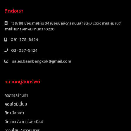
ติดต่อเรา
138/88 ซอยสายไหม 34 (ซอยชลลดา) ถนนสายไหม แขวงสายไหม เขต
สายไหมกรุงเทพมหานคร 10220
091-778-5424
02-057-5424
sales.baanbangkok@gmail.com
หมวดหมู่สินทรัพย์
กิจการ/ร้านค้า
คอนโดมิเนี่ยม
ตึก+ห้องเช่า
ตึกแถว /อาคารพาณิชย์
ทาวน์โฮม / ทาวน์เฮาส์