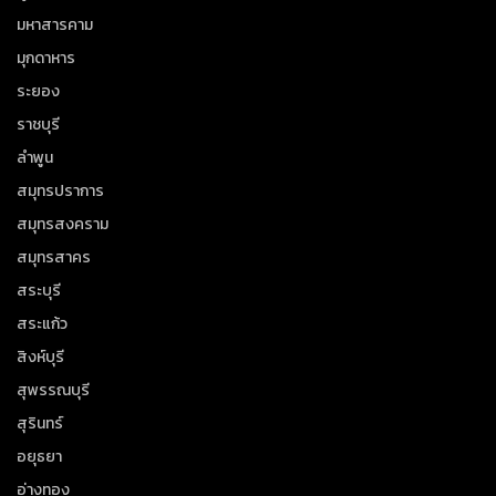
มหาสารคาม
มุกดาหาร
ระยอง
ราชบุรี
ลำพูน
สมุทรปราการ
สมุทรสงคราม
สมุทรสาคร
สระบุรี
สระแก้ว
สิงห์บุรี
สุพรรณบุรี
สุรินทร์
อยุธยา
อ่างทอง