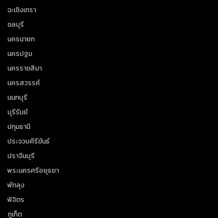
ฉะเชิงเทรา
ชลบุรี
นครนายก
นครปฐม
นครราชสีมา
นครสวรรค์
นนทบุรี
บุรีรัมย์
ปทุมธานี
ประจวบคีรีขันธ์
ปราจีนบุรี
พระนครศรีอยุธยา
พัทลุง
พิจิตร
ภูเก็ต