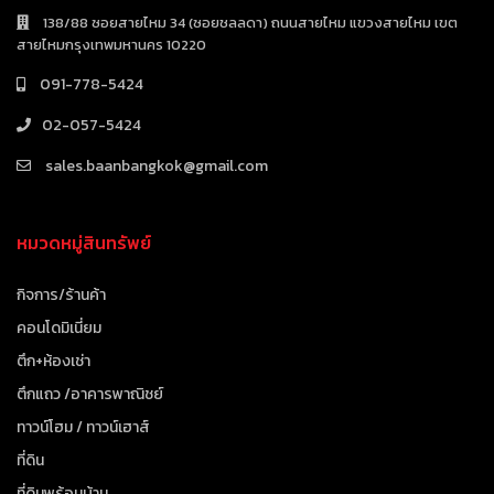
138/88 ซอยสายไหม 34 (ซอยชลลดา) ถนนสายไหม แขวงสายไหม เขต
สายไหมกรุงเทพมหานคร 10220
091-778-5424
02-057-5424
sales.baanbangkok@gmail.com
หมวดหมู่สินทรัพย์
กิจการ/ร้านค้า
คอนโดมิเนี่ยม
ตึก+ห้องเช่า
ตึกแถว /อาคารพาณิชย์
ทาวน์โฮม / ทาวน์เฮาส์
ที่ดิน
ที่ดินพร้อมบ้าน