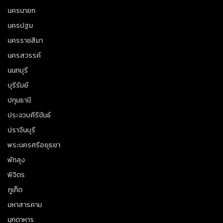
นครนายก
นครปฐม
นครราชสีมา
นครสวรรค์
นนทบุรี
บุรีรัมย์
ปทุมธานี
ประจวบคีรีขันธ์
ปราจีนบุรี
พระนครศรีอยุธยา
พัทลุง
พิจิตร
ภูเก็ต
มหาสารคาม
มุกดาหาร