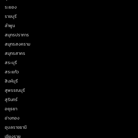
ระยอง
ราชบุรี
ลำพูน
สมุทรปราการ
สมุทรสงคราม
สมุทรสาคร
สระบุรี
สระแก้ว
สิงห์บุรี
สุพรรณบุรี
สุรินทร์
อยุธยา
อ่างทอง
อุบลราชธานี
เชียงราย