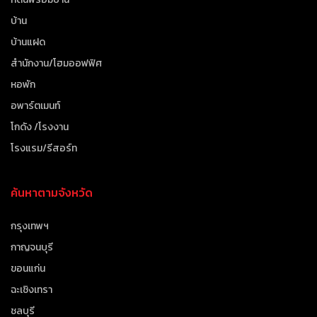
บ้าน
บ้านแฝด
สำนักงาน/โฮมออฟฟิศ
หอพัก
อพาร์ตเมนท์
โกดัง /โรงงาน
โรงแรม/รีสอร์ท
ค้นหาตามจังหวัด
กรุงเทพฯ
กาญจนบุรี
ขอนแก่น
ฉะเชิงเทรา
ชลบุรี