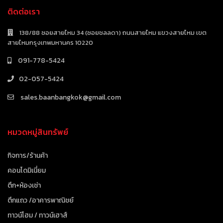
ติดต่อเรา
138/88 ซอยสายไหม 34 (ซอยชลลดา) ถนนสายไหม แขวงสายไหม เขต
สายไหมกรุงเทพมหานคร 10220
091-778-5424
02-057-5424
sales.baanbangkok@gmail.com
หมวดหมู่สินทรัพย์
กิจการ/ร้านค้า
คอนโดมิเนี่ยม
ตึก+ห้องเช่า
ตึกแถว /อาคารพาณิชย์
ทาวน์โฮม / ทาวน์เฮาส์