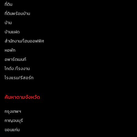
ที่ดิน
ที่ดินพร้อมบ้าน
บ้าน
บ้านแฝด
สำนักงาน/โฮมออฟฟิศ
หอพัก
อพาร์ตเมนท์
โกดัง /โรงงาน
โรงแรม/รีสอร์ท
ค้นหาตามจังหวัด
กรุงเทพฯ
กาญจนบุรี
ขอนแก่น