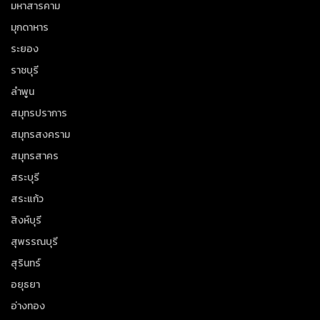
มหาสารคาม
มุกดาหาร
ระยอง
ราชบุรี
ลำพูน
สมุทรปราการ
สมุทรสงคราม
สมุทรสาคร
สระบุรี
สระแก้ว
สิงห์บุรี
สุพรรณบุรี
สุรินทร์
อยุธยา
อ่างทอง