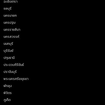
ฉะเชิงเทรา
ชลบุรี
นครนายก
นครปฐม
นครราชสีมา
นครสวรรค์
นนทบุรี
บุรีรัมย์
ปทุมธานี
ประจวบคีรีขันธ์
ปราจีนบุรี
พระนครศรีอยุธยา
พัทลุง
พิจิตร
ภูเก็ต