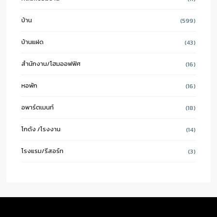
บ้าน
(599)
บ้านแฝด
(43)
สำนักงาน/โฮมออฟฟิศ
(16)
หอพัก
(16)
อพาร์ตเมนท์
(18)
โกดัง /โรงงาน
(14)
โรงแรม/รีสอร์ท
(3)