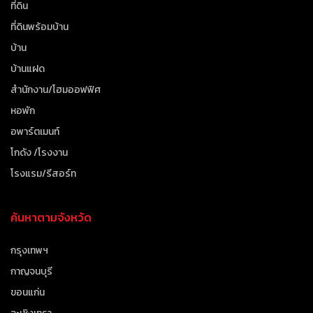
ที่ดิน
ที่ดินพร้อมบ้าน
บ้าน
บ้านแฝด
สำนักงาน/โฮมออฟฟิศ
หอพัก
อพาร์ตเมนท์
โกดัง /โรงงาน
โรงแรม/รีสอร์ท
ค้นหาตามจังหวัด
กรุงเทพฯ
กาญจนบุรี
ขอนแก่น