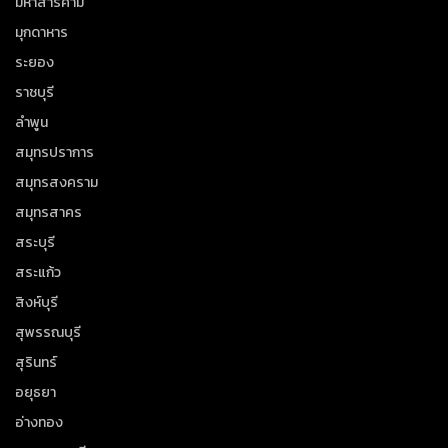
มหาสารคาม
มุกดาหาร
ระยอง
ราชบุรี
ลำพูน
สมุทรปราการ
สมุทรสงคราม
สมุทรสาคร
สระบุรี
สระแก้ว
สิงห์บุรี
สุพรรณบุรี
สุรินทร์
อยุธยา
อ่างทอง