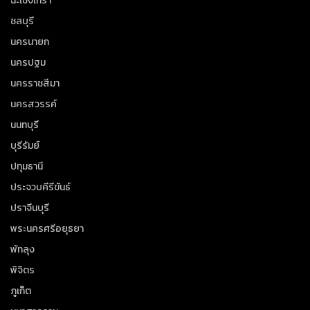
ฉะเชิงเทรา
ชลบุรี
นครนายก
นครปฐม
นครราชสีมา
นครสวรรค์
นนทบุรี
บุรีรัมย์
ปทุมธานี
ประจวบคีรีขันธ์
ปราจีนบุรี
พระนครศรีอยุธยา
พัทลุง
พิจิตร
ภูเก็ต