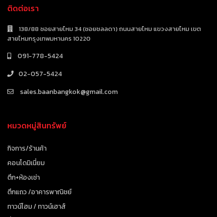
ติดต่อเรา
138/88 ซอยสายไหม 34 (ซอยชลลดา) ถนนสายไหม แขวงสายไหม เขต
สายไหมกรุงเทพมหานคร 10220
091-778-5424
02-057-5424
sales.baanbangkok@gmail.com
หมวดหมู่สินทรัพย์
กิจการ/ร้านค้า
คอนโดมิเนี่ยม
ตึก+ห้องเช่า
ตึกแถว /อาคารพาณิชย์
ทาวน์โฮม / ทาวน์เฮาส์