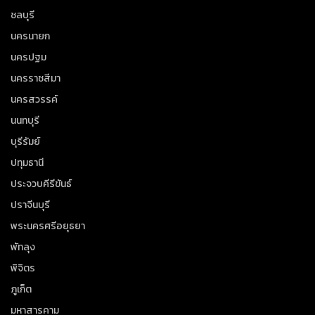
ชลบุรี
นครนายก
นครปฐม
นครราชสีมา
นครสวรรค์
นนทบุรี
บุรีรัมย์
ปทุมธานี
ประจวบคีรีขันธ์
ปราจีนบุรี
พระนครศรีอยุธยา
พัทลุง
พิจิตร
ภูเก็ต
มหาสารคาม