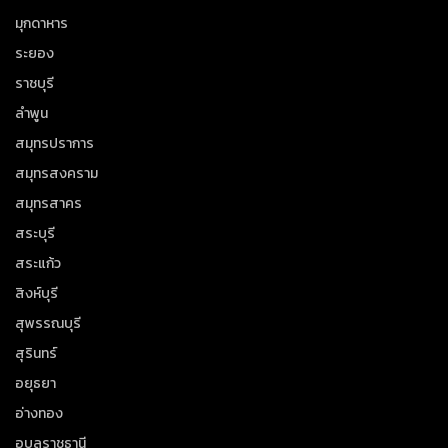
มุกดาหาร
ระยอง
ราชบุรี
ลำพูน
สมุทรปราการ
สมุทรสงคราม
สมุทรสาคร
สระบุรี
สระแก้ว
สิงห์บุรี
สุพรรณบุรี
สุรินทร์
อยุธยา
อ่างทอง
อุบลราชธานี