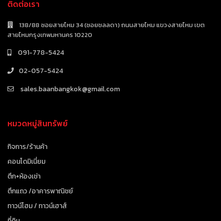
ติดต่อเรา
138/88 ซอยสายไหม 34 (ซอยชลลดา) ถนนสายไหม แขวงสายไหม เขต
สายไหมกรุงเทพมหานคร 10220
091-778-5424
02-057-5424
sales.baanbangkok@gmail.com
หมวดหมู่สินทรัพย์
กิจการ/ร้านค้า
คอนโดมิเนี่ยม
ตึก+ห้องเช่า
ตึกแถว /อาคารพาณิชย์
ทาวน์โฮม / ทาวน์เฮาส์
ที่ดิน