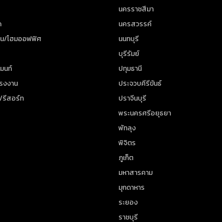
นครราชสีมา
ด
นครสวรรค์
าน/โฮมออฟฟิศ
นนทบุรี
บุรีรัมย์
มนท์
ปทุมธานี
โรงงาน
ประจวบคีรีขันธ์
/รีสอร์ท
ปราจีนบุรี
พระนครศรีอยุธยา
พัทลุง
พิจิตร
ภูเก็ต
มหาสารคาม
มุกดาหาร
ระยอง
ราชบุรี