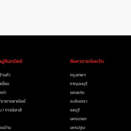
ู่สินทรัพย์
ค้นหาตามจังหวัด
ร้านค้า
กรุงเทพฯ
เนี่ยม
กาญจนบุรี
เช่า
ขอนแก่น
 /อาคารพาณิชย์
ฉะเชิงเทรา
ม / ทาวน์เฮาส์
ชลบุรี
นครนายก
้อมบ้าน
นครปฐม