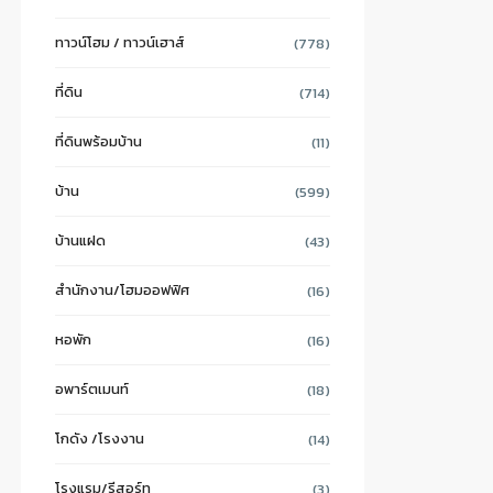
ทาวน์โฮม / ทาวน์เฮาส์
(778)
ที่ดิน
(714)
ที่ดินพร้อมบ้าน
(11)
บ้าน
(599)
บ้านแฝด
(43)
สำนักงาน/โฮมออฟฟิศ
(16)
หอพัก
(16)
อพาร์ตเมนท์
(18)
โกดัง /โรงงาน
(14)
โรงแรม/รีสอร์ท
(3)