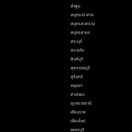
ลำพูน
สมุทรปราการ
สมุทรสงคราม
สมุทรสาคร
สระบุรี
สระแก้ว
สิงห์บุรี
สุพรรณบุรี
สุรินทร์
อยุธยา
อ่างทอง
อุบลราชธานี
เชียงราย
เชียงใหม่
เพชรบุรี