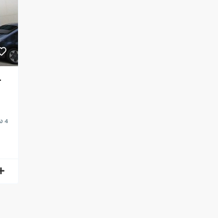
–
ง 4