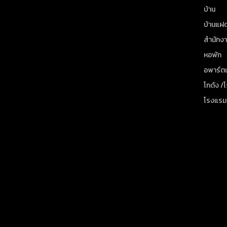
บ้าน
บ้านแฝ
สำนักง
หอพัก
อพาร์ตเ
โกดัง /
โรงแรม