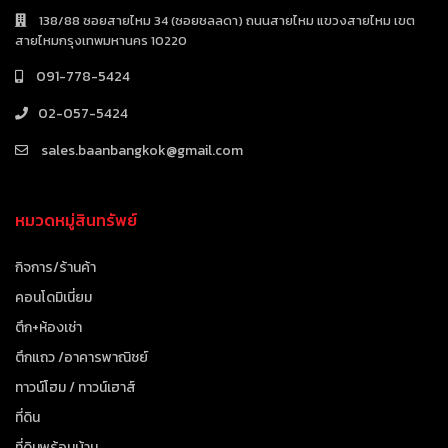
138/88 ซอยสายไหม 34 (ซอยชลลดา) ถนนสายไหม แขวงสายไหม เขต
สายไหมกรุงเทพมหานคร 10220
091-778-5424
02-057-5424
sales.baanbangkok@gmail.com
หมวดหมู่สินทรัพย์
กิจการ/ร้านค้า
คอนโดมิเนี่ยม
ตึก+ห้องเช่า
ตึกแถว /อาคารพาณิชย์
ทาวน์โฮม / ทาวน์เฮาส์
ที่ดิน
ที่ดินพร้อมบ้าน