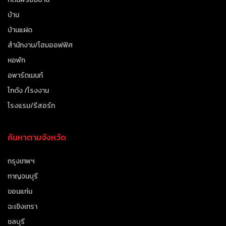
บ้าน
บ้านแฝด
สำนักงาน/โฮมออฟฟิศ
หอพัก
อพาร์ตเมนท์
โกดัง /โรงงาน
โรงแรม/รีสอร์ท
ค้นหาตามจังหวัด
กรุงเทพฯ
กาญจนบุรี
ขอนแก่น
ฉะเชิงเทรา
ชลบุรี