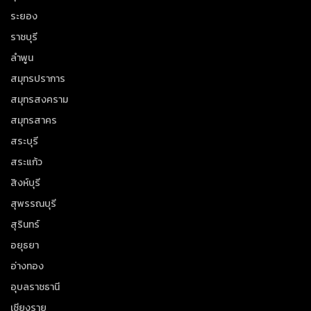
ระยอง
ราชบุรี
ลำพูน
สมุทรปราการ
สมุทรสงคราม
สมุทรสาคร
สระบุรี
สระแก้ว
สิงห์บุรี
สุพรรณบุรี
สุรินทร์
อยุธยา
อ่างทอง
อุบลราชธานี
เชียงราย