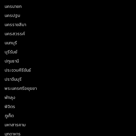
นครนายก
นครปฐม
นครราชสีมา
นครสวรรค์
นนทบุรี
บุรีรัมย์
ปทุมธานี
ประจวบคีรีขันธ์
ปราจีนบุรี
พระนครศรีอยุธยา
พัทลุง
พิจิตร
ภูเก็ต
มหาสารคาม
มุกดาหาร