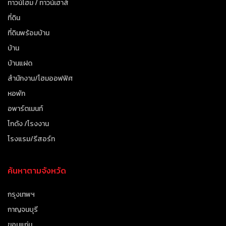
ทาวน์โฮม / ทาวน์เฮาส์
ที่ดิน
ที่ดินพร้อมบ้าน
บ้าน
บ้านแฝด
สำนักงาน/โฮมออฟฟิศ
หอพัก
อพาร์ตเมนท์
โกดัง /โรงงาน
โรงแรม/รีสอร์ท
ค้นหาตามจังหวัด
กรุงเทพฯ
กาญจนบุรี
ขอนแก่น