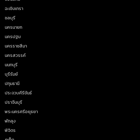
ฉะเชิงเทรา
ชลบุรี
นครนายก
นครปฐม
นครราชสีมา
นครสวรรค์
นนทบุรี
บุรีรัมย์
ปทุมธานี
ประจวบคีรีขันธ์
ปราจีนบุรี
พระนครศรีอยุธยา
พัทลุง
พิจิตร
ภูเก็ต