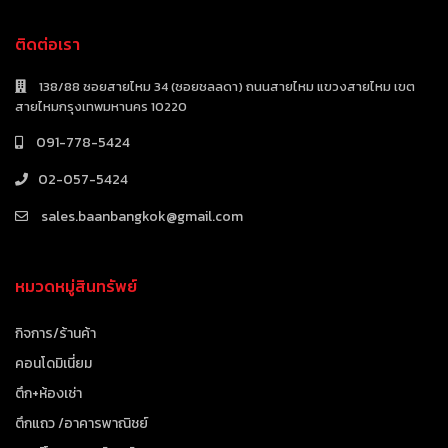
ติดต่อเรา
138/88 ซอยสายไหม 34 (ซอยชลลดา) ถนนสายไหม แขวงสายไหม เขต
สายไหมกรุงเทพมหานคร 10220
091-778-5424
02-057-5424
sales.baanbangkok@gmail.com
หมวดหมู่สินทรัพย์
กิจการ/ร้านค้า
คอนโดมิเนี่ยม
ตึก+ห้องเช่า
ตึกแถว /อาคารพาณิชย์