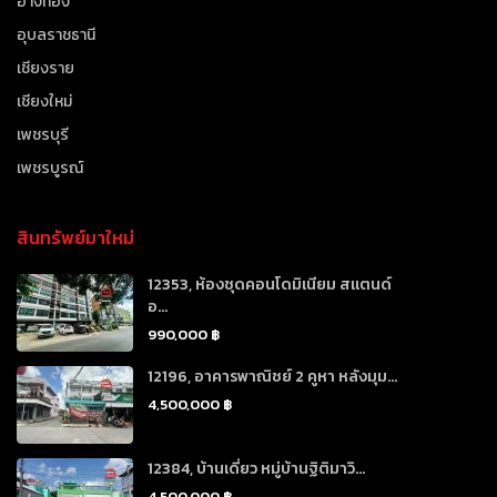
อ่างทอง
อุบลราชธานี
เชียงราย
เชียงใหม่
เพชรบุรี
เพชรบูรณ์
สินทรัพย์มาใหม่
12353, ห้องชุดคอนโดมิเนียม สแตนด์
อ...
990,000 ฿
12196, อาคารพาณิชย์ 2 คูหา หลังมุม...
4,500,000 ฿
12384, บ้านเดี่ยว หมู่บ้านฐิติมาวิ...
4,500,000 ฿