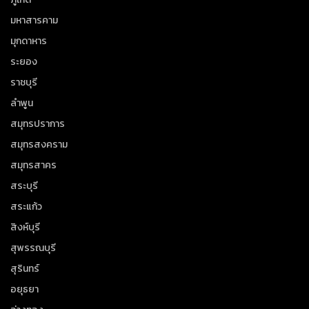
มหาสารคาม
มุกดาหาร
ระยอง
ราชบุรี
ลำพูน
สมุทรปราการ
สมุทรสงคราม
สมุทรสาคร
สระบุรี
สระแก้ว
สิงห์บุรี
สุพรรณบุรี
สุรินทร์
อยุธยา