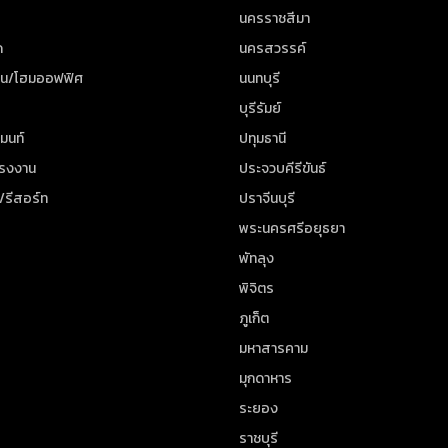
นครราชสีมา
ด
นครสวรรค์
าน/โฮมออฟฟิศ
นนทบุรี
บุรีรัมย์
มนท์
ปทุมธานี
โรงงาน
ประจวบคีรีขันธ์
/รีสอร์ท
ปราจีนบุรี
พระนครศรีอยุธยา
พัทลุง
พิจิตร
ภูเก็ต
มหาสารคาม
มุกดาหาร
ระยอง
ราชบุรี