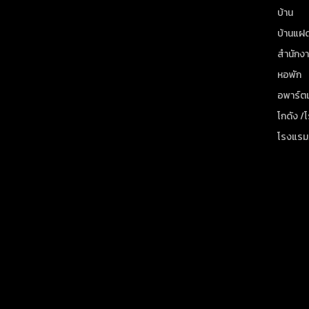
บ้าน
บ้านแฝ
สำนักง
หอพัก
อพาร์ตเ
โกดัง /
โรงแรม