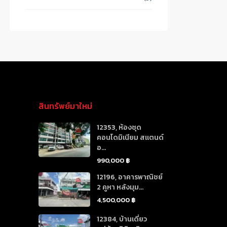
สินทรัพย์มาใหม่
12353, ห้องชุด
คอนโดมิเนียม สแตนด์
อ...
990,000 ฿
12196, อาคารพาณิชย์
2 คูหา หลังมุม...
4,500,000 ฿
12384, บ้านเดี่ยว