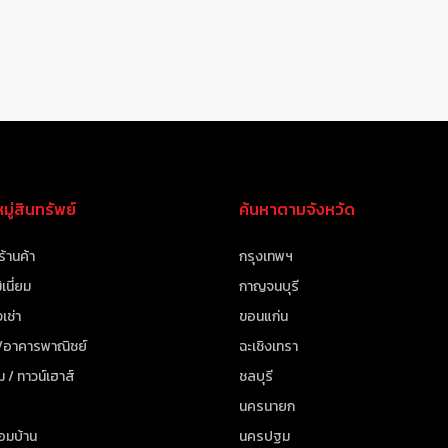
ู่สินทรัพย์
ค้นหาตามจังหวัด
ร้านค้า
กรุงเทพฯ
เนี่ยม
กาญจนบุรี
เช่า
ขอนแก่น
 /อาคารพาณิชย์
ฉะเชิงเทรา
ม / ทาวน์เฮาส์
ชลบุรี
นครนายก
้อมบ้าน
นครปฐม