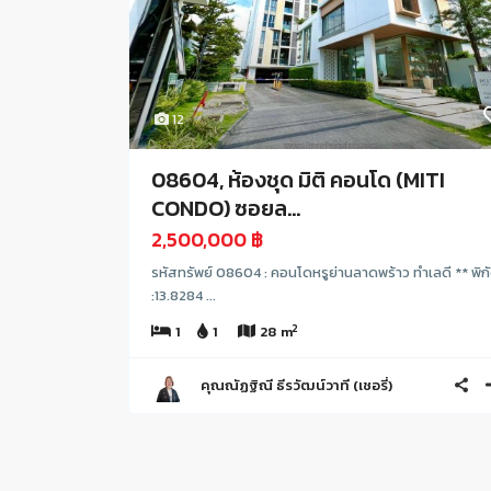
12
08604, ห้องชุด มิติ คอนโด (MITI
CONDO) ซอยล...
2,500,000 ฿
รหัสทรัพย์ 08604 : คอนโดหรูย่านลาดพร้าว ทำเลดี ** พิก
:13.8284 ...
2
1
1
28 m
คุณณัฏฐิณี ธีรวัฒน์วาที (เชอรี่)