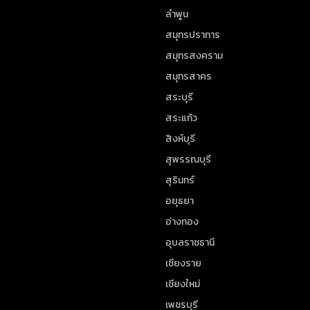
ลำพูน
สมุทรปราการ
สมุทรสงคราม
สมุทรสาคร
สระบุรี
สระแก้ว
สิงห์บุรี
สุพรรณบุรี
สุรินทร์
อยุธยา
อ่างทอง
อุบลราชธานี
เชียงราย
เชียงใหม่
เพชรบุรี