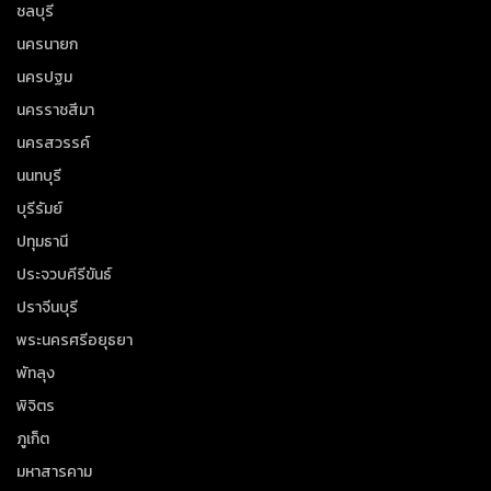
ชลบุรี
นครนายก
นครปฐม
นครราชสีมา
นครสวรรค์
นนทบุรี
บุรีรัมย์
ปทุมธานี
ประจวบคีรีขันธ์
ปราจีนบุรี
พระนครศรีอยุธยา
พัทลุง
พิจิตร
ภูเก็ต
มหาสารคาม