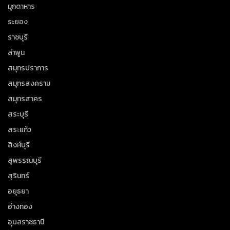
มุกดาหาร
ระยอง
ราชบุรี
ลำพูน
สมุทรปราการ
สมุทรสงคราม
สมุทรสาคร
สระบุรี
สระแก้ว
สิงห์บุรี
สุพรรณบุรี
สุรินทร์
อยุธยา
อ่างทอง
อุบลราชธานี