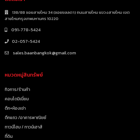
138/88 ซอยสายไหม 34 (ซอยชลลดา) ถนนสายไหม แขวงสายไหม เขต
สายไหมกรุงเทพมหานคร 10220
091-778-5424
02-057-5424
sales.baanbangkok@gmail.com
หมวดหมู่สินทรัพย์
กิจการ/ร้านค้า
คอนโดมิเนี่ยม
ตึก+ห้องเช่า
ตึกแถว /อาคารพาณิชย์
ทาวน์โฮม / ทาวน์เฮาส์
ที่ดิน