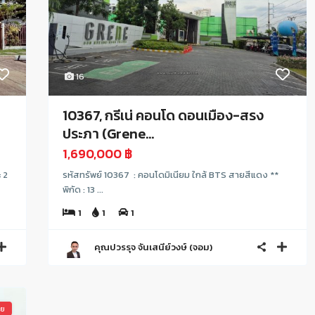
16
10367, กรีเน่ คอนโด ดอนเมือง-สรง
ประภา (Grene...
1,690,000 ฿
ะ 2
รหัสทรัพย์ 10367 : คอนโดมิเนียม ใกล้ BTS สายสีแดง **
พิกัด : 13 ...
1
1
1
คุณปวรรุจ จันเสนีย์วงษ์ (จอม)
าย