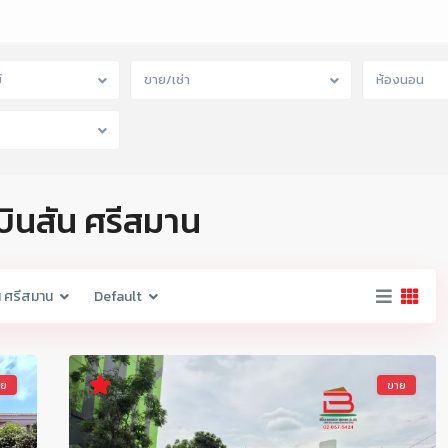
์
ขาย/เช่า
ห้องนอน
บินสัน ศรีสมาน
น ศรีสมาน
Default
าย
ขาย