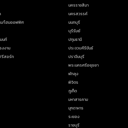
นครราชสีมา
ด
นครสวรรค์
าน/โฮมออฟฟิศ
นนทบุรี
บุรีรัมย์
มนท์
ปทุมธานี
โรงงาน
ประจวบคีรีขันธ์
/รีสอร์ท
ปราจีนบุรี
พระนครศรีอยุธยา
พัทลุง
พิจิตร
ภูเก็ต
มหาสารคาม
มุกดาหาร
ระยอง
ราชบุรี