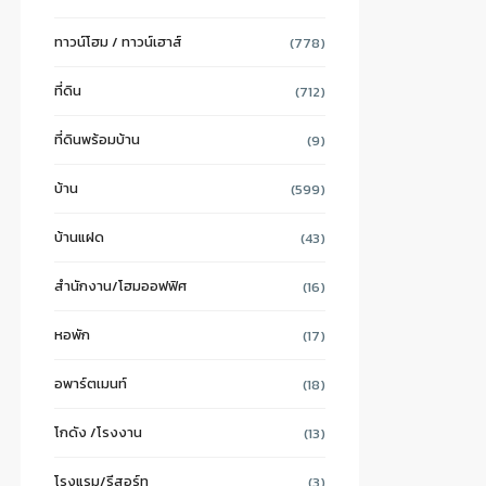
ทาวน์โฮม / ทาวน์เฮาส์
(778)
ที่ดิน
(712)
ที่ดินพร้อมบ้าน
(9)
บ้าน
(599)
บ้านแฝด
(43)
สำนักงาน/โฮมออฟฟิศ
(16)
หอพัก
(17)
อพาร์ตเมนท์
(18)
โกดัง /โรงงาน
(13)
โรงแรม/รีสอร์ท
(3)