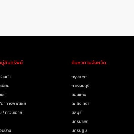
ู่สินทรัพย์
ค้นหาตามจังหวัด
ร้านค้า
กรุงเทพฯ
เนี่ยม
กาญจนบุรี
เช่า
ขอนแก่น
 /อาคารพาณิชย์
ฉะเชิงเทรา
ม / ทาวน์เฮาส์
ชลบุรี
นครนายก
้อมบ้าน
นครปฐม