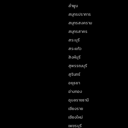
ลำพูน
สมุทรปราการ
สมุทรสงคราม
สมุทรสาคร
สระบุรี
สระแก้ว
สิงห์บุรี
สุพรรณบุรี
สุรินทร์
อยุธยา
อ่างทอง
อุบลราชธานี
เชียงราย
เชียงใหม่
เพชรบุรี