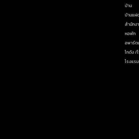
บ้าน
บ้านแฝ
สำนักง
หอพัก
อพาร์ตเ
โกดัง /
โรงแรม