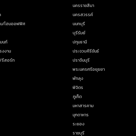
นครราชสีมา
ด
นครสวรรค์
าน/โฮมออฟฟิศ
นนทบุรี
บุรีรัมย์
มนท์
ปทุมธานี
โรงงาน
ประจวบคีรีขันธ์
/รีสอร์ท
ปราจีนบุรี
พระนครศรีอยุธยา
พัทลุง
พิจิตร
ภูเก็ต
มหาสารคาม
มุกดาหาร
ระยอง
ราชบุรี