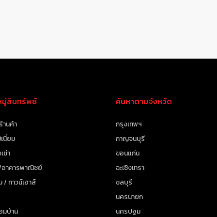
ู่สินทรัพย์
ค้นหาตามจังหวัด
ร้านค้า
กรุงเทพฯ
เนี่ยม
กาญจนบุรี
เช่า
ขอนแก่น
 /อาคารพาณิชย์
ฉะเชิงเทรา
ม / ทาวน์เฮาส์
ชลบุรี
นครนายก
้อมบ้าน
นครปฐม