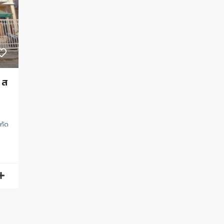
 ส
ิกัด