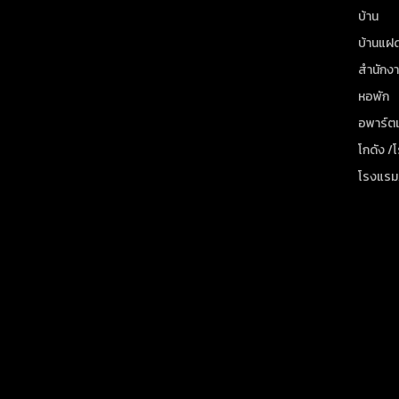
บ้าน
บ้านแฝ
สำนักง
หอพัก
อพาร์ตเ
โกดัง /
โรงแรม