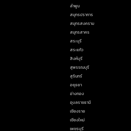
ลำพูน
สมุทรปราการ
สมุทรสงคราม
สมุทรสาคร
สระบุรี
สระแก้ว
สิงห์บุรี
สุพรรณบุรี
สุรินทร์
อยุธยา
อ่างทอง
อุบลราชธานี
เชียงราย
เชียงใหม่
เพชรบุรี