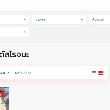
์
ขาย/เช่า
ห้องนอน
ลตัสโรจนะ
จนะ
Default
าย