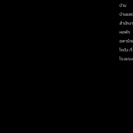
บ้าน
บ้านแฝ
สำนักง
หอพัก
อพาร์ตเ
โกดัง /
โรงแรม