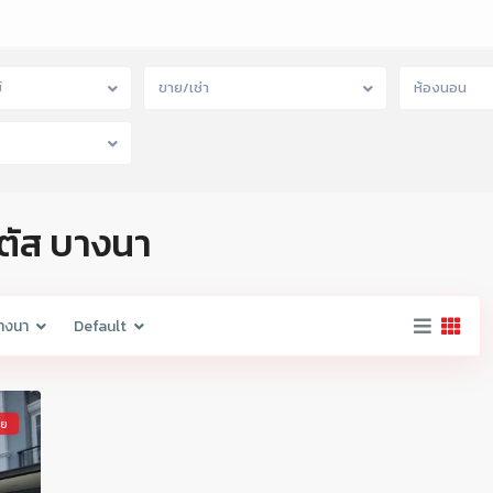
์
ขาย/เช่า
ห้องนอน
ลตัส บางนา
างนา
Default
าย