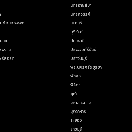
นครราชสีมา
ด
นครสวรรค์
าน/โฮมออฟฟิศ
นนทบุรี
บุรีรัมย์
มนท์
ปทุมธานี
โรงงาน
ประจวบคีรีขันธ์
/รีสอร์ท
ปราจีนบุรี
พระนครศรีอยุธยา
พัทลุง
พิจิตร
ภูเก็ต
มหาสารคาม
มุกดาหาร
ระยอง
ราชบุรี