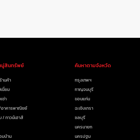
ู่สินทรัพย์
ค้นหาตามจังหวัด
ร้านค้า
กรุงเทพฯ
เนี่ยม
กาญจนบุรี
เช่า
ขอนแก่น
 /อาคารพาณิชย์
ฉะเชิงเทรา
ม / ทาวน์เฮาส์
ชลบุรี
นครนายก
้อมบ้าน
นครปฐม