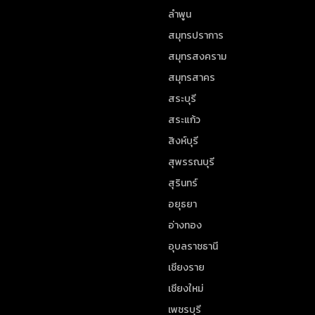
ลำพูน
สมุทรปราการ
สมุทรสงคราม
สมุทรสาคร
สระบุรี
สระแก้ว
สิงห์บุรี
สุพรรณบุรี
สุรินทร์
อยุธยา
อ่างทอง
อุบลราชธานี
เชียงราย
เชียงใหม่
เพชรบุรี