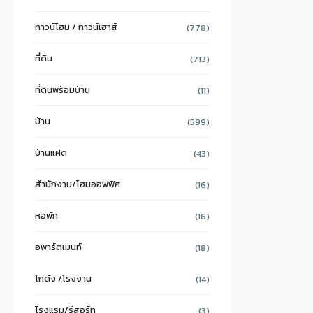
ทาวน์โฮม / ทาวน์เฮาส์
(778)
ที่ดิน
(713)
ที่ดินพร้อมบ้าน
(11)
บ้าน
(599)
บ้านแฝด
(43)
สำนักงาน/โฮมออฟฟิศ
(16)
หอพัก
(16)
อพาร์ตเมนท์
(18)
โกดัง /โรงงาน
(14)
โรงแรม/รีสอร์ท
(3)