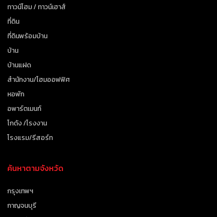
ทาวน์โฮม / ทาวน์เฮาส์
ที่ดิน
ที่ดินพร้อมบ้าน
บ้าน
บ้านแฝด
สำนักงาน/โฮมออฟฟิศ
หอพัก
อพาร์ตเมนท์
โกดัง /โรงงาน
โรงแรม/รีสอร์ท
ค้นหาตามจังหวัด
กรุงเทพฯ
กาญจนบุรี