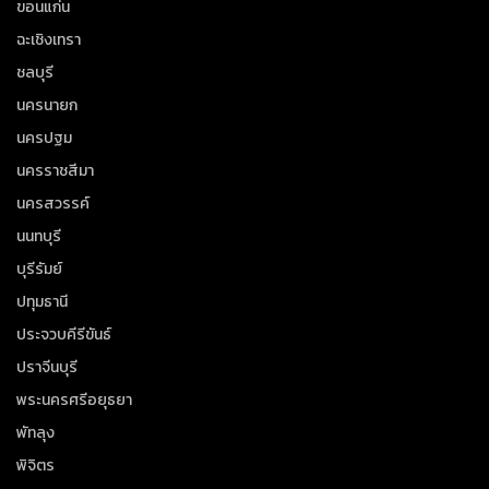
ขอนแก่น
ฉะเชิงเทรา
ชลบุรี
นครนายก
นครปฐม
นครราชสีมา
นครสวรรค์
นนทบุรี
บุรีรัมย์
ปทุมธานี
ประจวบคีรีขันธ์
ปราจีนบุรี
พระนครศรีอยุธยา
พัทลุง
พิจิตร