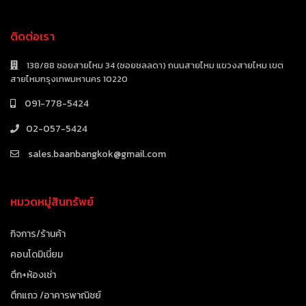
ติดต่อเรา
138/88 ซอยสายไหม 34 (ซอยชลลดา) ถนนสายไหม แขวงสายไหม เขต
สายไหมกรุงเทพมหานคร 10220
091-778-5424
02-057-5424
sales.baanbangkok@gmail.com
หมวดหมู่สินทรัพย์
กิจการ/ร้านค้า
คอนโดมิเนี่ยม
ตึก+ห้องเช่า
ตึกแถว /อาคารพาณิชย์