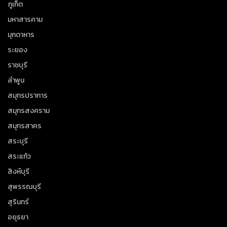
ภูเก็ต
มหาสารคาม
มุกดาหาร
ระยอง
ราชบุรี
ลำพูน
สมุทรปราการ
สมุทรสงคราม
สมุทรสาคร
สระบุรี
สระแก้ว
สิงห์บุรี
สุพรรณบุรี
สุรินทร์
อยุธยา