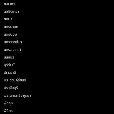
ขอนแก่น
ฉะเชิงเทรา
ชลบุรี
นครนายก
นครปฐม
นครราชสีมา
นครสวรรค์
นนทบุรี
บุรีรัมย์
ปทุมธานี
ประจวบคีรีขันธ์
ปราจีนบุรี
พระนครศรีอยุธยา
พัทลุง
พิจิตร