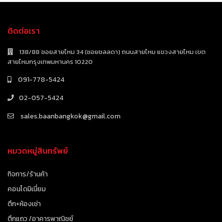
ติดต่อเรา
138/88 ซอยสายไหม 34 (ซอยชลลดา) ถนนสายไหม แขวงสายไหม เขต
สายไหมกรุงเทพมหานคร 10220
091-778-5424
02-057-5424
sales.baanbangkok@gmail.com
หมวดหมู่สินทรัพย์
กิจการ/ร้านค้า
คอนโดมิเนี่ยม
ตึก+ห้องเช่า
ตึกแถว /อาคารพาณิชย์