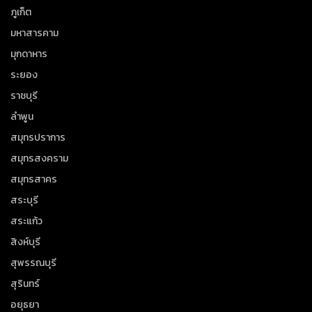
ภูเก็ต
มหาสารคาม
มุกดาหาร
ระยอง
ราชบุรี
ลำพูน
สมุทรปราการ
สมุทรสงคราม
สมุทรสาคร
สระบุรี
สระแก้ว
สิงห์บุรี
สุพรรณบุรี
สุรินทร์
อยุธยา