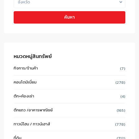
จังหวัด
ค้นหา
หมวดหมู่สินทรัพย์
กิจการ/ร้านค้า
(7)
คอนโดมิเนี่ยม
(278)
ตึก+ห้องเช่า
(4)
ตึกแถว /อาคารพาณิชย์
(165)
ทาวน์โฮม / ทาวน์เฮาส์
(778)
ที่ดิน
(712)