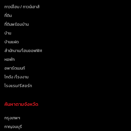
ทาวน์โฮม / ทาวน์เฮาส์
ที่ดิน
ที่ดินพร้อมบ้าน
บ้าน
บ้านแฝด
สำนักงาน/โฮมออฟฟิศ
หอพัก
อพาร์ตเมนท์
โกดัง /โรงงาน
โรงแรม/รีสอร์ท
ค้นหาตามจังหวัด
กรุงเทพฯ
กาญจนบุรี