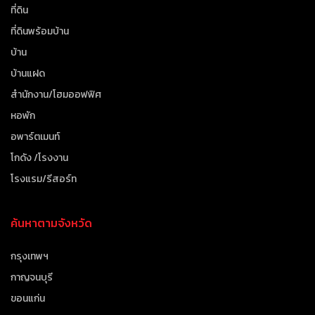
ที่ดิน
ที่ดินพร้อมบ้าน
บ้าน
บ้านแฝด
สำนักงาน/โฮมออฟฟิศ
หอพัก
อพาร์ตเมนท์
โกดัง /โรงงาน
โรงแรม/รีสอร์ท
ค้นหาตามจังหวัด
กรุงเทพฯ
กาญจนบุรี
ขอนแก่น