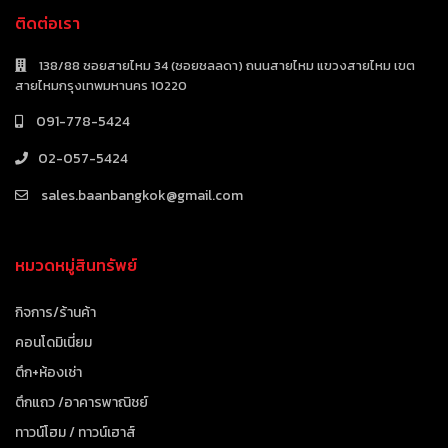
ติดต่อเรา
138/88 ซอยสายไหม 34 (ซอยชลลดา) ถนนสายไหม แขวงสายไหม เขต
สายไหมกรุงเทพมหานคร 10220
091-778-5424
02-057-5424
sales.baanbangkok@gmail.com
หมวดหมู่สินทรัพย์
กิจการ/ร้านค้า
คอนโดมิเนี่ยม
ตึก+ห้องเช่า
ตึกแถว /อาคารพาณิชย์
ทาวน์โฮม / ทาวน์เฮาส์