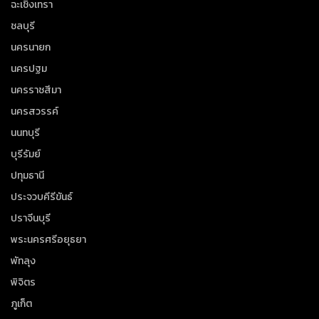
ฉะเชิงเทรา
ชลบุรี
นครนายก
นครปฐม
นครราชสีมา
นครสวรรค์
นนทบุรี
บุรีรัมย์
ปทุมธานี
ประจวบคีรีขันธ์
ปราจีนบุรี
พระนครศรีอยุธยา
พัทลุง
พิจิตร
ภูเก็ต