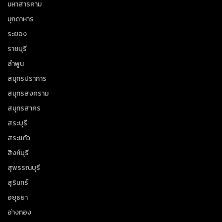
มหาสารคาม
มุกดาหาร
ระยอง
ราชบุรี
ลำพูน
สมุทรปราการ
สมุทรสงคราม
สมุทรสาคร
สระบุรี
สระแก้ว
สิงห์บุรี
สุพรรณบุรี
สุรินทร์
อยุธยา
อ่างทอง