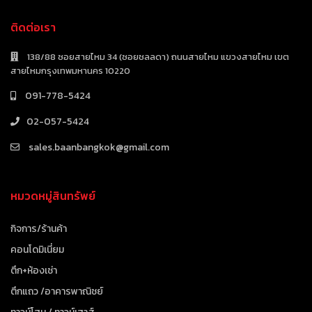
ติดต่อเรา
138/88 ซอยสายไหม 34 (ซอยชลลดา) ถนนสายไหม แขวงสายไหม เขต
สายไหมกรุงเทพมหานคร 10220
091-778-5424
02-057-5424
sales.baanbangkok@gmail.com
หมวดหมู่สินทรัพย์
กิจการ/ร้านค้า
คอนโดมิเนี่ยม
ตึก+ห้องเช่า
ตึกแถว /อาคารพาณิชย์