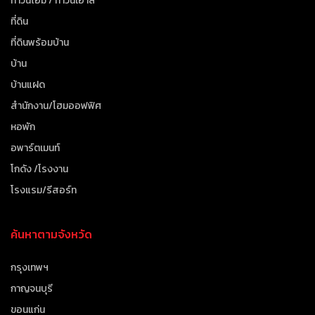
ทาวน์โฮม / ทาวน์เฮาส์
ที่ดิน
ที่ดินพร้อมบ้าน
บ้าน
บ้านแฝด
สำนักงาน/โฮมออฟฟิศ
หอพัก
อพาร์ตเมนท์
โกดัง /โรงงาน
โรงแรม/รีสอร์ท
ค้นหาตามจังหวัด
กรุงเทพฯ
กาญจนบุรี
ขอนแก่น