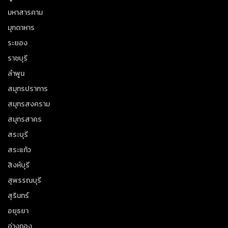
มหาสารคาม
มุกดาหาร
ระยอง
ราชบุรี
ลำพูน
สมุทรปราการ
สมุทรสงคราม
สมุทรสาคร
สระบุรี
สระแก้ว
สิงห์บุรี
สุพรรณบุรี
สุรินทร์
อยุธยา
อ่างทอง