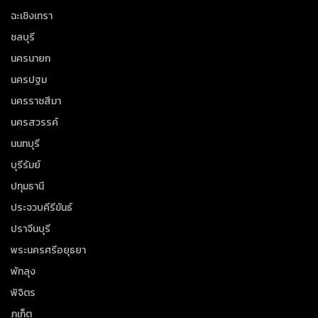
ฉะเชิงเทรา
ชลบุรี
นครนายก
นครปฐม
นครราชสีมา
นครสวรรค์
นนทบุรี
บุรีรัมย์
ปทุมธานี
ประจวบคีรีขันธ์
ปราจีนบุรี
พระนครศรีอยุธยา
พัทลุง
พิจิตร
ภูเก็ต