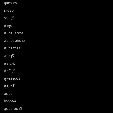
มุกดาหาร
ระยอง
ราชบุรี
ลำพูน
สมุทรปราการ
สมุทรสงคราม
สมุทรสาคร
สระบุรี
สระแก้ว
สิงห์บุรี
สุพรรณบุรี
สุรินทร์
อยุธยา
อ่างทอง
อุบลราชธานี