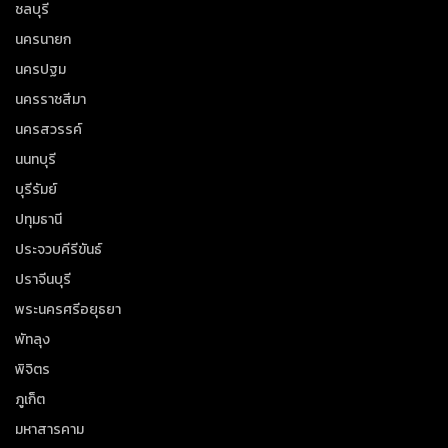
ชลบุรี
นครนายก
นครปฐม
นครราชสีมา
นครสวรรค์
นนทบุรี
บุรีรัมย์
ปทุมธานี
ประจวบคีรีขันธ์
ปราจีนบุรี
พระนครศรีอยุธยา
พัทลุง
พิจิตร
ภูเก็ต
มหาสารคาม