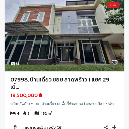
ขาย
51
07998, บ้านเดี่ยว ซอย ลาดพร้าว 1 แยก 29
เนื้...
19,500,000 ฿
รหัสทรัพย์ 07998 : บ้านเดี่ยว บนพื้นที่ทำเลทอง ใจกลางเมือง **พิก ...
2
4
3
452 m
คุณกานต์รวี สายบัว (วี)