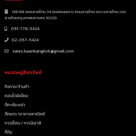
138/88 ซอยสายไหม 34 (ซอยชลลดา) ถนนสายไหม แขวงสายไหม เขต
สายไหมกรุงเทพมหานคร 10220
091-778-5424
02-057-5424
sales.baanbangkok@gmail.com
หมวดหมู่สินทรัพย์
กิจการ/ร้านค้า
คอนโดมิเนี่ยม
ตึก+ห้องเช่า
ตึกแถว /อาคารพาณิชย์
ทาวน์โฮม / ทาวน์เฮาส์
ที่ดิน