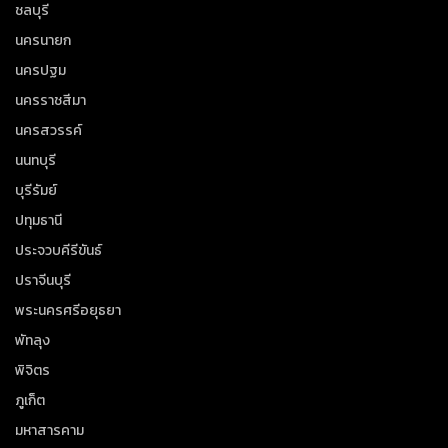
ชลบุรี
นครนายก
นครปฐม
นครราชสีมา
นครสวรรค์
นนทบุรี
บุรีรัมย์
ปทุมธานี
ประจวบคีรีขันธ์
ปราจีนบุรี
พระนครศรีอยุธยา
พัทลุง
พิจิตร
ภูเก็ต
มหาสารคาม