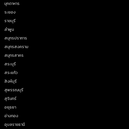
มุกดาหาร
ระยอง
ราชบุรี
ลำพูน
สมุทรปราการ
สมุทรสงคราม
สมุทรสาคร
สระบุรี
สระแก้ว
สิงห์บุรี
สุพรรณบุรี
สุรินทร์
อยุธยา
อ่างทอง
อุบลราชธานี