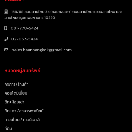
138/88 ซอยสายไหม 34 (ซอยชลลดา) ถนนสายไหม แขวงสายไหม เขต
สายไหมกรุงเทพมหานคร 10220
091-778-5424
02-057-5424
sales.baanbangkok@gmail.com
หมวดหมู่สินทรัพย์
กิจการ/ร้านค้า
คอนโดมิเนี่ยม
ตึก+ห้องเช่า
ตึกแถว /อาคารพาณิชย์
ทาวน์โฮม / ทาวน์เฮาส์
ที่ดิน