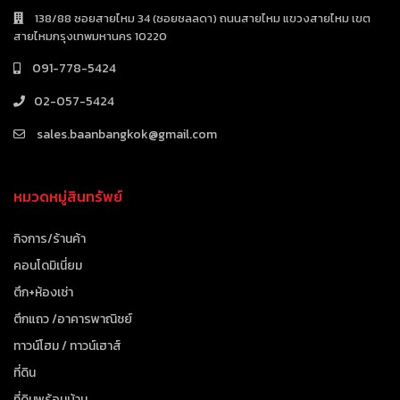
138/88 ซอยสายไหม 34 (ซอยชลลดา) ถนนสายไหม แขวงสายไหม เขต
สายไหมกรุงเทพมหานคร 10220
091-778-5424
02-057-5424
sales.baanbangkok@gmail.com
หมวดหมู่สินทรัพย์
กิจการ/ร้านค้า
คอนโดมิเนี่ยม
ตึก+ห้องเช่า
ตึกแถว /อาคารพาณิชย์
ทาวน์โฮม / ทาวน์เฮาส์
ที่ดิน
ที่ดินพร้อมบ้าน