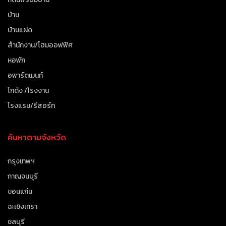
บ้าน
บ้านแฝด
สำนักงาน/โฮมออฟฟิศ
หอพัก
อพาร์ตเมนท์
โกดัง /โรงงาน
โรงแรม/รีสอร์ท
ค้นหาตามจังหวัด
กรุงเทพฯ
กาญจนบุรี
ขอนแก่น
ฉะเชิงเทรา
ชลบุรี