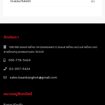
โรงแรม/รีสอร์ท
(3)
ติดต่อเรา
138/88 ซอยสายไหม 34 (ซอยชลลดา) ถนนสายไหม แขวงสายไหม เขต
สายไหมกรุงเทพมหานคร 10220
091-778-5424
02-057-5424
sales.baanbangkok@gmail.com
หมวดหมู่สินทรัพย์
กิจการ/ร้านค้า