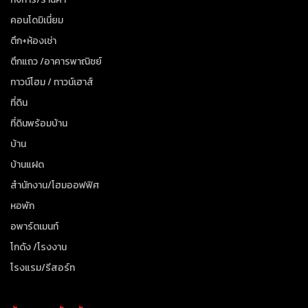
คอนโดมิเนี่ยม
ตึก+ห้องเช่า
ตึกแถว /อาคารพาณิชย์
ทาวน์โฮม / ทาวน์เฮาส์
ที่ดิน
ที่ดินพร้อมบ้าน
บ้าน
บ้านแฝด
สำนักงาน/โฮมออฟฟิศ
หอพัก
อพาร์ตเมนท์
โกดัง /โรงงาน
โรงแรม/รีสอร์ท