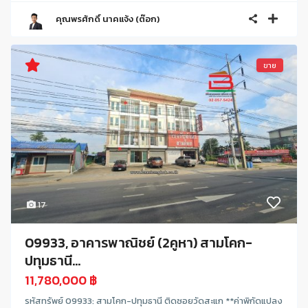
คุณพรศักดิ์ นาคแจ้ง (ต๊อก)
ขาย
17
09933, อาคารพาณิชย์ (2คูหา) สามโคก-
ปทุมธานี...
11,780,000 ฿
รหัสทรัพย์ 09933: สามโคก-ปทุมธานี ติดซอยวัดสะแก **ค่าพิกัดแปลง