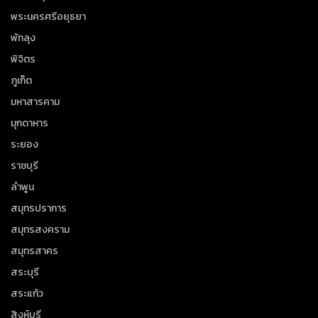
พระนครศรีอยุธยา
พัทลุง
พิจิตร
ภูเก็ต
มหาสารคาม
มุกดาหาร
ระยอง
ราชบุรี
ลำพูน
สมุทรปราการ
สมุทรสงคราม
สมุทรสาคร
สระบุรี
สระแก้ว
สิงห์บุรี