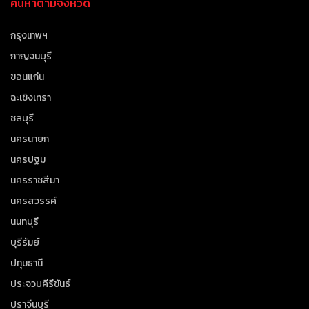
ค้นหาตามจังหวัด
กรุงเทพฯ
กาญจนบุรี
ขอนแก่น
ฉะเชิงเทรา
ชลบุรี
นครนายก
นครปฐม
นครราชสีมา
นครสวรรค์
นนทบุรี
บุรีรัมย์
ปทุมธานี
ประจวบคีรีขันธ์
ปราจีนบุรี