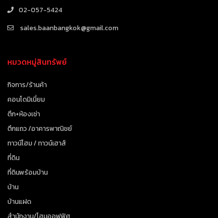
02-057-5424
sales.baanbangkok@gmail.com
หมวดหมู่สินทรัพย์
กิจการ/ร้านค้า
คอนโดมิเนี่ยม
ตึก+ห้องเช่า
ตึกแถว /อาคารพาณิชย์
ทาวน์โฮม / ทาวน์เฮาส์
ที่ดิน
ที่ดินพร้อมบ้าน
บ้าน
บ้านแฝด
สำนักงาน/โฮมออฟฟิศ