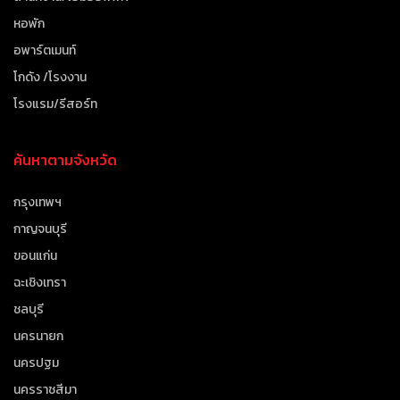
หอพัก
อพาร์ตเมนท์
โกดัง /โรงงาน
โรงแรม/รีสอร์ท
ค้นหาตามจังหวัด
กรุงเทพฯ
กาญจนบุรี
ขอนแก่น
ฉะเชิงเทรา
ชลบุรี
นครนายก
นครปฐม
นครราชสีมา