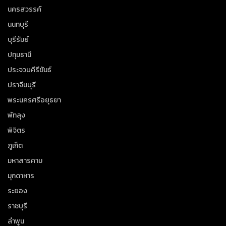
นครสวรรค์
นนทบุรี
บุรีรัมย์
ปทุมธานี
ประจวบคีรีขันธ์
ปราจีนบุรี
พระนครศรีอยุธยา
พัทลุง
พิจิตร
ภูเก็ต
มหาสารคาม
มุกดาหาร
ระยอง
ราชบุรี
ลำพูน