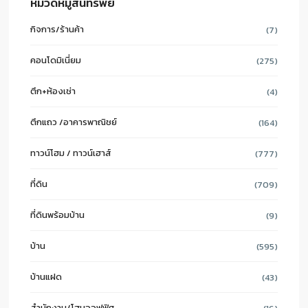
หมวดหมู่สินทรัพย์
กิจการ/ร้านค้า
(7)
คอนโดมิเนี่ยม
(275)
ตึก+ห้องเช่า
(4)
ตึกแถว /อาคารพาณิชย์
(164)
ทาวน์โฮม / ทาวน์เฮาส์
(777)
ที่ดิน
(709)
ที่ดินพร้อมบ้าน
(9)
บ้าน
(595)
บ้านแฝด
(43)
สำนักงาน/โฮมออฟฟิศ