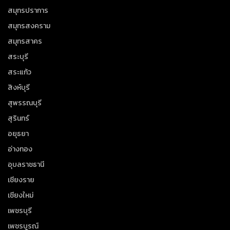
สมุทรปราการ
สมุทรสงคราม
สมุทรสาคร
สระบุรี
สระแก้ว
สิงห์บุรี
สุพรรณบุรี
สุรินทร์
อยุธยา
อ่างทอง
อุบลราชธานี
เชียงราย
เชียงใหม่
เพชรบุรี
เพชรบูรณ์