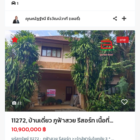
1
คุณณัฏฐิณี ธีรวัฒน์วาที (เชอรี่)
ขาย
22
11272, บ้านเดี่ยว ภูฟ้าสวย รีสอร์ท เนื้อที่...
10,900,000 ฿
รหัสทรัพย์ 11272 : ภูฟ้าสวย รีสอร์ท >>ใกล้ฟาร์มโชคชัย 3 * ...