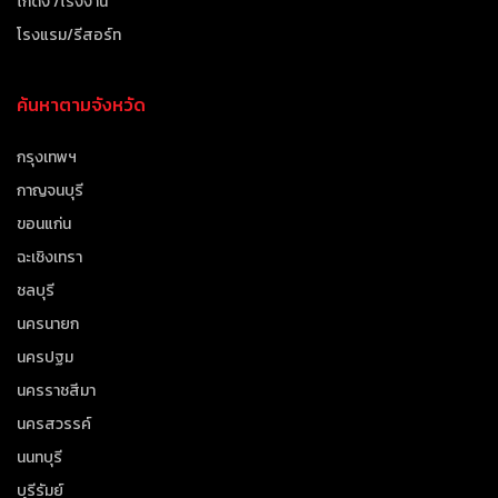
โกดัง /โรงงาน
โรงแรม/รีสอร์ท
ค้นหาตามจังหวัด
กรุงเทพฯ
กาญจนบุรี
ขอนแก่น
ฉะเชิงเทรา
ชลบุรี
นครนายก
นครปฐม
นครราชสีมา
นครสวรรค์
นนทบุรี
บุรีรัมย์