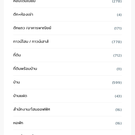
คอนโดมิเนี่ยม
(278)
ตึก+ห้องเช่า
(4)
ตึกแถว /อาคารพาณิชย์
(171)
ทาวน์โฮม / ทาวน์เฮาส์
(778)
ที่ดิน
(712)
ที่ดินพร้อมบ้าน
(11)
บ้าน
(599)
บ้านแฝด
(43)
สำนักงาน/โฮมออฟฟิศ
(16)
หอพัก
(16)