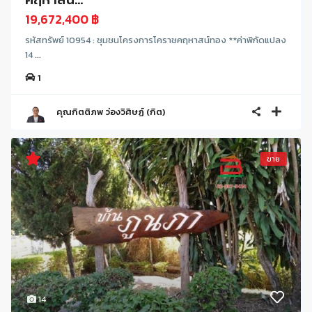
19,672,400 ฿
รหัสทรัพย์ 10954 : ชุมชนโครงการโคราชคฤหาสน์ทอง **ค่าพิกัดแปลง
14 ...
1
คุณกิตติภพ ว่องวิศิษฏ์ (กิต)
ขาย
14