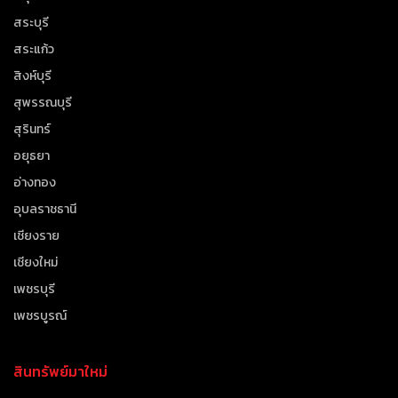
สระบุรี
สระแก้ว
สิงห์บุรี
สุพรรณบุรี
สุรินทร์
อยุธยา
อ่างทอง
อุบลราชธานี
เชียงราย
เชียงใหม่
เพชรบุรี
เพชรบูรณ์
สินทรัพย์มาใหม่