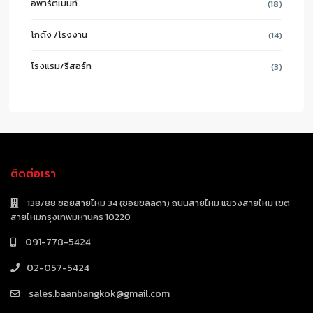
อพาร์ตเมนท์
(18)
โกดัง /โรงงาน
(14)
โรงแรม/รีสอร์ท
(3)
ติดต่อเรา
138/88 ซอยสายไหม 34 (ซอยชลลดา) ถนนสายไหม แขวงสายไหม เขต
สายไหมกรุงเทพมหานคร 10220
091-778-5424
02-057-5424
sales.baanbangkok@gmail.com