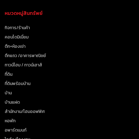
หมวดหมู่สินทรัพย์
กิจการ/ร้านค้า
คอนโดมิเนี่ยม
ตึก+ห้องเช่า
ตึกแถว /อาคารพาณิชย์
ทาวน์โฮม / ทาวน์เฮาส์
ที่ดิน
ที่ดินพร้อมบ้าน
บ้าน
บ้านแฝด
สำนักงาน/โฮมออฟฟิศ
หอพัก
อพาร์ตเมนท์