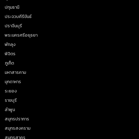
ปทุมธานี
ประจวบคีรีขันธ์
ปราจีนบุรี
พระนครศรีอยุธยา
พัทลุง
พิจิตร
ภูเก็ต
มหาสารคาม
มุกดาหาร
ระยอง
ราชบุรี
ลำพูน
สมุทรปราการ
สมุทรสงคราม
สมุทรสาคร