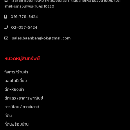
138/88 ซอยสายไหม 34 (ซอยชลลดา) ถนนสายไหม แขวงสายไหม เขต
สายไหมกรุงเทพมหานคร 10220
091-778-5424
02-057-5424
sales.baanbangkok@gmail.com
หมวดหมู่สินทรัพย์
กิจการ/ร้านค้า
คอนโดมิเนี่ยม
ตึก+ห้องเช่า
ตึกแถว /อาคารพาณิชย์
ทาวน์โฮม / ทาวน์เฮาส์
ที่ดิน
ที่ดินพร้อมบ้าน