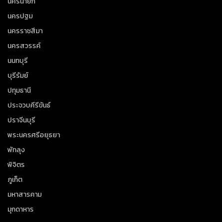
นครนายก
นครปฐม
นครราชสีมา
นครสวรรค์
นนทบุรี
บุรีรัมย์
ปทุมธานี
ประจวบคีรีขันธ์
ปราจีนบุรี
พระนครศรีอยุธยา
พัทลุง
พิจิตร
ภูเก็ต
มหาสารคาม
มุกดาหาร