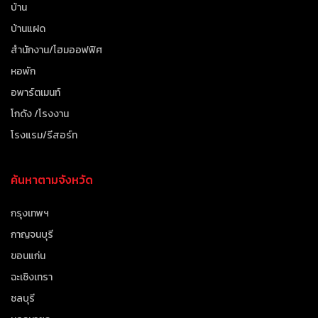
บ้าน
บ้านแฝด
สำนักงาน/โฮมออฟฟิศ
หอพัก
อพาร์ตเมนท์
โกดัง /โรงงาน
โรงแรม/รีสอร์ท
ค้นหาตามจังหวัด
กรุงเทพฯ
กาญจนบุรี
ขอนแก่น
ฉะเชิงเทรา
ชลบุรี