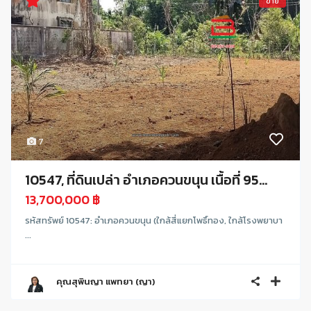
ขาย
7
10547, ที่ดินเปล่า อำเภอควนขนุน เนื้อที่ 95...
13,700,000 ฿
รหัสทรัพย์ 10547: อำเภอควนขนุน (ใกล้สี่แยกโพธิ์ทอง, ใกล้โรงพยาบา
...
คุณสุพินญา แพทยา (ญา)