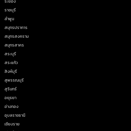
ระยอง
ราชบุรี
ลำพูน
สมุทรปราการ
สมุทรสงคราม
สมุทรสาคร
สระบุรี
สระแก้ว
สิงห์บุรี
สุพรรณบุรี
สุรินทร์
อยุธยา
อ่างทอง
อุบลราชธานี
เชียงราย